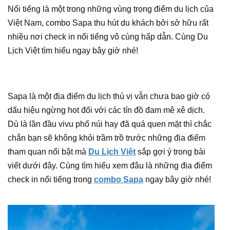
Nổi tiếng là một trong những vùng trọng điểm du lịch của
Việt Nam, combo Sapa thu hút du khách bởi sở hữu rất
nhiều nơi check in nổi tiếng vô cùng hấp dẫn. Cùng Du
Lịch Việt tìm hiểu ngay bây giờ nhé!
Sapa là một địa điểm du lịch thú vị vẫn chưa bao giờ có
dấu hiệu ngừng hot đối với các tín đồ đam mê xê dịch.
Dù là lần đầu vivu phố núi hay đã quá quen mặt thì chắc
chắn bạn sẽ không khỏi trầm trồ trước những địa điểm
tham quan nổi bật mà
Du Lịch Việt
sắp gợi ý trong bài
viết dưới đây. Cùng tìm hiểu xem đâu là những địa điểm
check in nổi tiếng trong
combo Sapa
ngay bây giờ nhé!