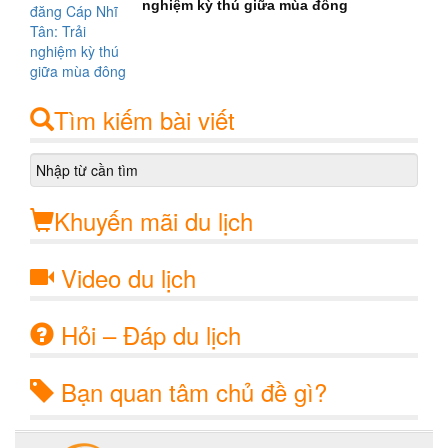
nghiệm kỳ thú giữa mùa đông
Tìm kiếm bài viết
Khuyến mãi du lịch
Video du lịch
Hỏi – Đáp du lịch
Bạn quan tâm chủ đề gì?