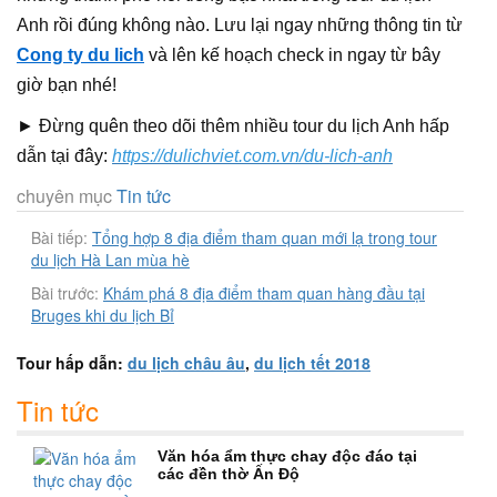
Anh rồi đúng không nào. Lưu lại ngay những thông tin từ
Cong ty du lich
và lên kế hoạch check in ngay từ bây
giờ bạn nhé!
► Đừng quên theo dõi thêm nhiều tour du lịch Anh hấp
dẫn tại đây:
https://dulichviet.com.vn/du-lich-anh
chuyên mục
Tin tức
Bài tiếp:
Tổng hợp 8 địa điểm tham quan mới lạ trong tour
du lịch Hà Lan mùa hè
Bài trước:
Khám phá 8 địa điểm tham quan hàng đầu tại
Bruges khi du lịch Bỉ
Tour hấp dẫn:
du lịch châu âu
,
du lịch tết 2018
Tin tức
Văn hóa ẩm thực chay độc đáo tại
các đền thờ Ấn Độ