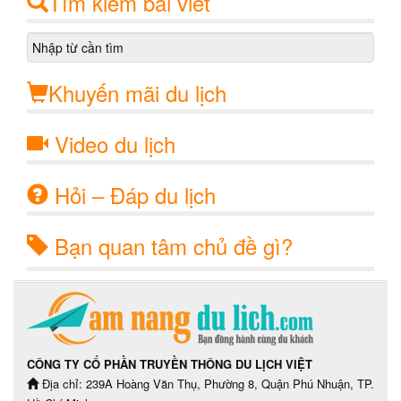
Tìm kiếm bài viết
Khuyến mãi du lịch
Video du lịch
Hỏi – Đáp du lịch
Bạn quan tâm chủ đề gì?
CÔNG TY CỔ PHẦN TRUYỀN THÔNG DU LỊCH VIỆT
Địa chỉ: 239A Hoàng Văn Thụ, Phường 8, Quận Phú Nhuận, TP.