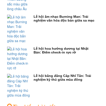
Lễ hội âm nhạc Burning Man: Trải
nghiệm văn hóa độc bản giữa sa mạc
Lễ hội hoa hướng dương tại Nhật
Bản: Điểm check-in rực rỡ
Lễ hội băng đăng Cáp Nhĩ Tân: Trải
nghiệm kỳ thú giữa mùa đông