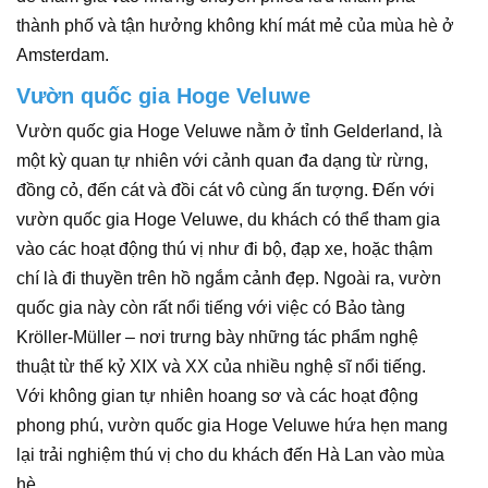
thành phố và tận hưởng không khí mát mẻ của mùa hè ở
Amsterdam.
Vườn quốc gia Hoge Veluwe
Vườn quốc gia Hoge Veluwe nằm ở tỉnh Gelderland, là
một kỳ quan tự nhiên với cảnh quan đa dạng từ rừng,
đồng cỏ, đến cát và đồi cát vô cùng ấn tượng. Đến với
vườn quốc gia Hoge Veluwe, du khách có thể tham gia
vào các hoạt động thú vị như đi bộ, đạp xe, hoặc thậm
chí là đi thuyền trên hồ ngắm cảnh đẹp. Ngoài ra, vườn
quốc gia này còn rất nổi tiếng với việc có Bảo tàng
Kröller-Müller – nơi trưng bày những tác phẩm nghệ
thuật từ thế kỷ XIX và XX của nhiều nghệ sĩ nổi tiếng.
Với không gian tự nhiên hoang sơ và các hoạt động
phong phú, vườn quốc gia Hoge Veluwe hứa hẹn mang
lại trải nghiệm thú vị cho du khách đến Hà Lan vào mùa
hè.