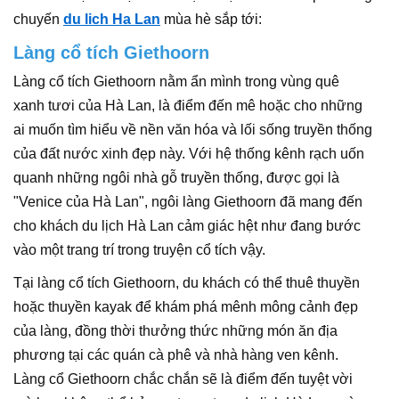
chuyến
du lich Ha Lan
mùa hè sắp tới:
Làng cổ tích Giethoorn
Làng cổ tích Giethoorn nằm ẩn mình trong vùng quê
xanh tươi của Hà Lan, là điểm đến mê hoặc cho những
ai muốn tìm hiểu về nền văn hóa và lối sống truyền thống
của đất nước xinh đẹp này. Với hệ thống kênh rạch uốn
quanh những ngôi nhà gỗ truyền thống, được gọi là
"Venice của Hà Lan", ngôi làng Giethoorn đã mang đến
cho khách du lịch Hà Lan cảm giác hệt như đang bước
vào một trang trí trong truyện cổ tích vậy.
Tại làng cổ tích Giethoorn, du khách có thể thuê thuyền
hoặc thuyền kayak để khám phá mênh mông cảnh đẹp
của làng, đồng thời thưởng thức những món ăn địa
phương tại các quán cà phê và nhà hàng ven kênh.
Làng cổ Giethoorn chắc chắn sẽ là điểm đến tuyệt vời