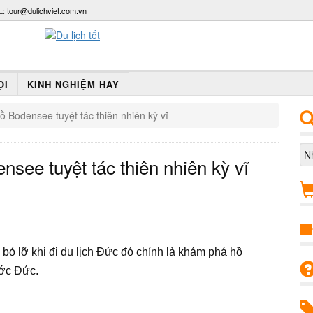
L:
tour@dulichviet.com.vn
ỘI
KINH NGHIỆM HAY
 Bodensee tuyệt tác thiên nhiên kỳ vĩ
see tuyệt tác thiên nhiên kỳ vĩ
 bỏ lỡ khi đi du lịch Đức đó chính là khám phá hồ
ước Đức.