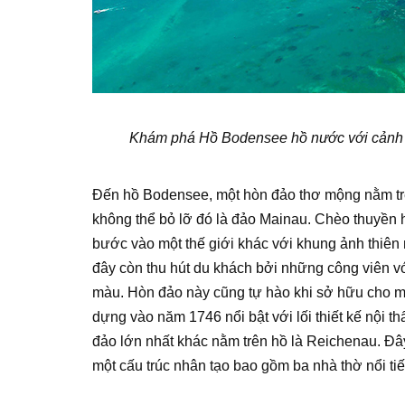
Khám phá Hồ Bodensee hồ nước với cảnh sắ
Đến hồ Bodensee, một hòn đảo thơ mộng nằm tr
không thể bỏ lỡ đó là đảo Mainau. Chèo thuyền 
bước vào một thế giới khác với khung ảnh thiên
đây còn thu hút du khách bởi những công viên v
màu. Hòn đảo này cũng tự hào khi sở hữu cho m
dựng vào năm 1746 nổi bật với lối thiết kế nội t
đảo lớn nhất khác nằm trên hồ là Reichenau. Đây
một cấu trúc nhân tạo bao gồm ba nhà thờ nổi ti