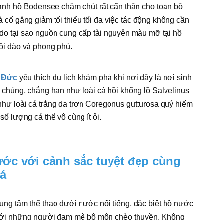
anh hồ Bodensee chăm chút rất cẩn thận cho toàn bộ
cố gắng giảm tối thiểu tối đa việc tác động không cần
lý do tại sao nguồn cung cấp tài nguyên màu mỡ tại hồ
ồi dào và phong phú.
r Đức
yêu thích du lịch khám phá khi nơi đây là nơi sinh
t chủng, chẳng hạn như loài cá hồi khổng lồ Salvelinus
như loài cá trắng da trơn Coregonus gutturosa quý hiếm
 số lượng cá thể vô cùng ít ỏi.
c với cảnh sắc tuyệt đẹp cùng
há
ung tâm thể thao dưới nước nổi tiếng, đặc biệt hồ nước
ới những người đam mê bộ môn chèo thuyền. Không