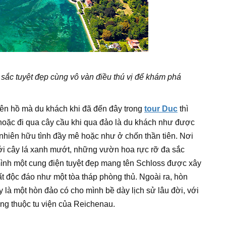
c tuyệt đẹp cùng vô vàn điều thú vị để khám phá
ên hồ mà du khách khi đã đến đây trong
tour Duc
thì
hoặc đi qua cây cầu khi qua đảo là du khách như được
 nhiên hữu tình đầy mê hoặc như ở chốn thần tiên. Nơi
ới cây lá xanh mướt, những vườn hoa rực rỡ đa sắc
ình một cung điện tuyệt đẹp mang tên Schloss được xây
hất độc đáo như một tòa tháp phòng thủ. Ngoài ra, hòn
 là một hòn đảo có cho mình bề dày lịch sử lâu đời, với
ếng thuộc tu viện của Reichenau.