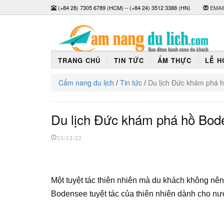
(+84 28) 7305 6789 (HCM)
–
(+84 24) 3512 3388 (HN)
EMAI
TRANG CHỦ
TIN TỨC
ẨM THỰC
LỄ H
Cẩm nang du lịch
/
Tin tức
/
Du lịch Đức khám phá hồ
Du lịch Đức khám phá hồ Boden
25/12/22
Một tuyệt tác thiên nhiên mà du khách không nên
Bodensee tuyệt tác của thiên nhiên dành cho n