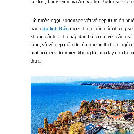
là Đức, Thụy Điển, và Áo. Và hồ Bodensee còn đ
Hồ nước ngọt Bodensee với vẻ đẹp từ thiên nhi
tranh
du lịch Đức
được hình thành từ những sự b
khung cảnh tại hồ hấp dẫn bất cứ ai với cảnh s
lặng, và vẻ đẹp giản dị của những thị trấn, ngô
một hồ nước tự nhiên khổng lồ, mà đây còn là một
thực.