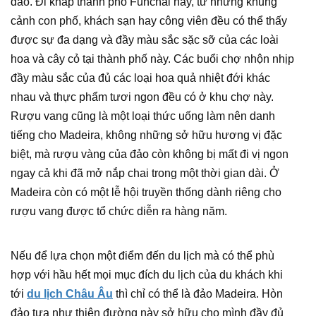
đảo. Đi khắp thành phố Funchal này, từ những khung
cảnh con phố, khách sạn hay công viên đều có thể thấy
được sự đa dạng và đầy màu sắc sặc sỡ của các loài
hoa và cây cỏ tại thành phố này. Các buổi chợ nhộn nhịp
đầy màu sắc của đủ các loại hoa quả nhiệt đới khác
nhau và thực phẩm tươi ngon đều có ở khu chợ này.
Rượu vang cũng là một loại thức uống làm nên danh
tiếng cho Madeira, không những sở hữu hương vị đặc
biệt, mà rượu vàng của đảo còn không bị mất đi vị ngon
ngay cả khi đã mở nắp chai trong một thời gian dài. Ở
Madeira còn có một lễ hội truyền thống dành riêng cho
rượu vang được tổ chức diễn ra hàng năm.
Nếu để lựa chọn một điểm đến du lịch mà có thể phù
hợp với hầu hết mọi mục đích du lịch của du khách khi
tới
du lịch Châu Âu
thì chỉ có thể là đảo Madeira. Hòn
đảo tựa như thiên đường này sở hữu cho mình đầy đủ