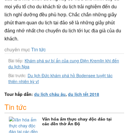
mọi yếu tố cho du khách từ du lịch trải nghiệm đến du
lịch nghỉ dưỡng đều phù hợp. Chắc chắn những giây
phút tham quan du lịch tại đảo sẽ là những giây phút
đáng nhớ nhất cho chuyến du lịch tới lục địa già của du
khách.
chuyên mục
Tin tức
Bài tiếp:
Khám phá sự bí ẩn của cung Điện Kremlin khi đến
du lịch Nga
Bài trước:
Du lịch Đức khám phá hồ Bodensee tuyệt tác
thiên nhiên kỳ vĩ
Tour hấp dẫn:
du lịch châu âu
,
du lịch tết 2018
Tin tức
Văn hóa ẩm thực chay độc đáo tại
các đền thờ Ấn Độ