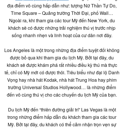
địa điểm vô cùng hấp dẫn như: tượng Nữ Thần Tự Do,
Time Square – Quảng trường Thời Đại, phố Wall…
Ngoài ra, khi tham gia các tour Mỹ đến New York, du
khách sẽ có được những trải nghiệm thú vị trước nhịp
sống nhanh nhẹn và linh hoạt của cư dân nơi đây.
Los Angeles là một trong những địa điểm tuyệt đối không
được bỏ qua khi tham gia du lịch Mỹ. Bởi tại đây, du
khách sẽ được khám phá rất nhiều điều kỳ thú mà thực
tế, chỉ có Mỹ mới có được thôi. Tiêu biểu như đại lộ Danh
Vọng hay nhà hát Kodak, nhà hát Trung Hoa hay phim
trường Universal Studios Hollywood… là những điểm
đến vô cùng thú vị cho các chuyến du lịch Mỹ của bạn.
Du lịch Mỹ đến “thiên đường giải trí” Las Vegas là một
trong những điểm hấp dẫn du khách tham gia các tour
Mỹ. Bởi tại đây, du khách có thể cảm nhận trọn vẹn sự