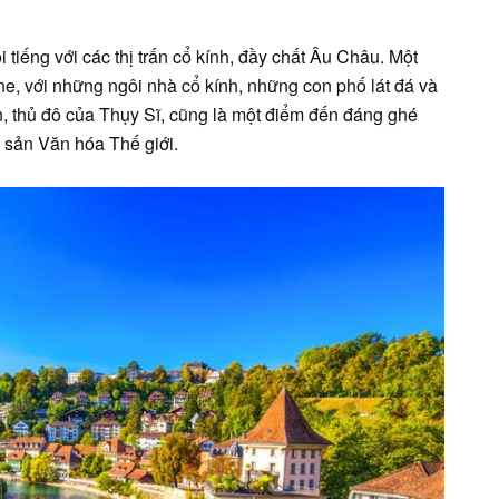
 tiếng với các thị trấn cổ kính, đầy chất Âu Châu. Một
rne, với những ngôi nhà cổ kính, những con phố lát đá và
rn, thủ đô của Thụy Sĩ, cũng là một điểm đến đáng ghé
sản Văn hóa Thế giới.