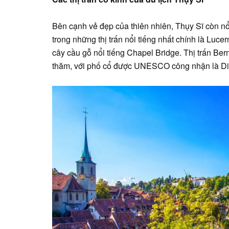
Bên cạnh vẻ đẹp của thiên nhiên, Thụy Sĩ còn nổi
trong những thị trấn nổi tiếng nhất chính là Luce
cây cầu gỗ nổi tiếng Chapel Bridge. Thị trấn Be
thăm, với phố cổ được UNESCO công nhận là Di 