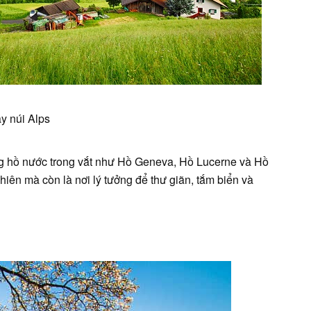
y núi Alps
g hồ nước trong vắt như
Hồ Geneva, Hồ Lucerne và Hồ
ên mà còn là nơi lý tưởng để thư giãn, tắm biển và