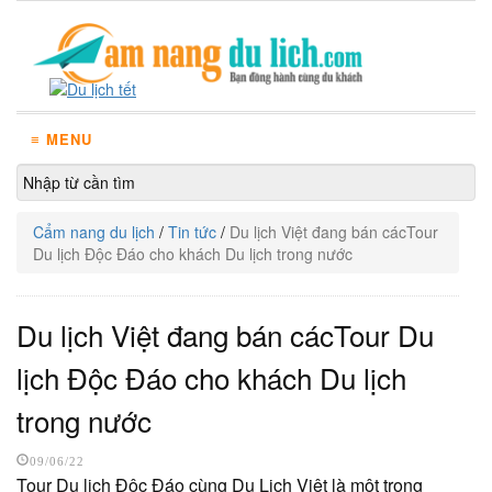
≡ MENU
Cẩm nang du lịch
/
Tin tức
/
Du lịch Việt đang bán cácTour
Du lịch Độc Đáo cho khách Du lịch trong nước
Du lịch Việt đang bán cácTour Du
lịch Độc Đáo cho khách Du lịch
trong nước
09/06/22
Tour Du lịch Độc Đáo cùng Du Lịch Việt là một trong