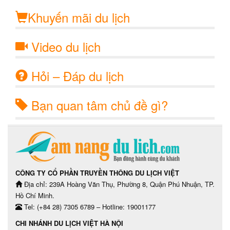
Khuyến mãi du lịch
Video du lịch
Hỏi – Đáp du lịch
Bạn quan tâm chủ đề gì?
CÔNG TY CỔ PHẦN TRUYỀN THÔNG DU LỊCH VIỆT
Địa chỉ: 239A Hoàng Văn Thụ, Phường 8, Quận Phú Nhuận, TP.
Hồ Chí Minh.
Tel: (+84 28) 7305 6789 – Hotline: 19001177
CHI NHÁNH DU LỊCH VIỆT HÀ NỘI