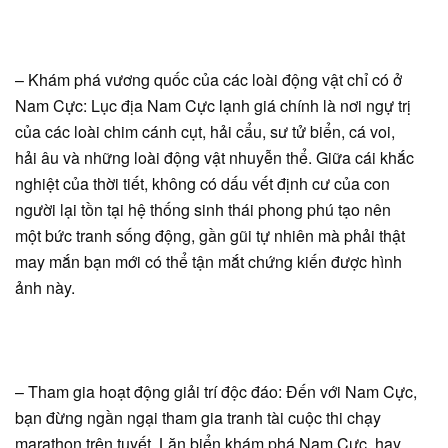
– Khám phá vương quốc của các loài động vật chỉ có ở
Nam Cực: Lục địa Nam Cực lạnh giá chính là nơi ngự trị
của các loài chim cánh cụt, hải cẩu, sư tử biển, cá voi,
hải âu và những loài động vật nhuyễn thể. Giữa cái khắc
nghiệt của thời tiết, không có dấu vết định cư của con
người lại tồn tại hệ thống sinh thái phong phú tạo nên
một bức tranh sống động, gần gũi tự nhiên mà phải thật
may mắn bạn mới có thể tận mắt chứng kiến được hình
ảnh này.
– Tham gia hoạt động giải trí độc đáo: Đến với Nam Cực,
bạn đừng ngần ngại tham gia tranh tài cuộc thi chạy
marathon trên tuyết. Lặn biển khám phá Nam Cực, hay