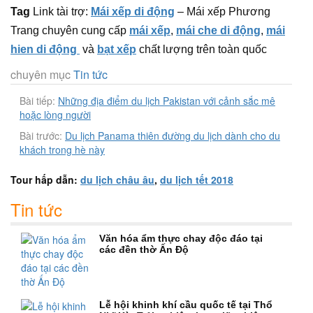
Tag
Link tài trợ:
Mái xếp di động
– Mái xếp Phương
Trang chuyên cung cấp
mái xếp
,
mái che di động
,
mái
hien di động
và
bạt xếp
chất lượng trên toàn quốc
chuyên mục
Tin tức
Bài tiếp:
Những địa điểm du lịch Pakistan với cảnh sắc mê
hoặc lòng người
Bài trước:
Du lịch Panama thiên đường du lịch dành cho du
khách trong hè này
Tour hấp dẫn:
du lịch châu âu
,
du lịch tết 2018
Tin tức
Văn hóa ẩm thực chay độc đáo tại
các đền thờ Ấn Độ
Lễ hội khinh khí cầu quốc tế tại Thổ