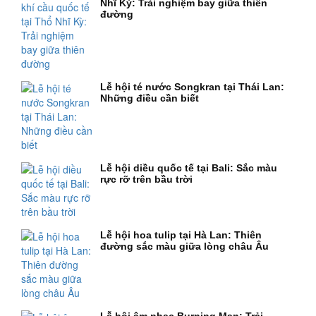
Nhĩ Kỳ: Trải nghiệm bay giữa thiên
đường
Lễ hội té nước Songkran tại Thái Lan:
Những điều cần biết
Lễ hội diều quốc tế tại Bali: Sắc màu
rực rỡ trên bầu trời
Lễ hội hoa tulip tại Hà Lan: Thiên
đường sắc màu giữa lòng châu Âu
Lễ hội âm nhạc Burning Man: Trải