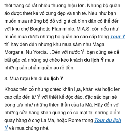
thời trang có rất nhiều thương hiệu lớn. Những bộ quần
áo được thiết kế vô cùng đẹp và tinh tế. Nếu như bạn
muốn mua những bộ đồ với giá cả bình dân có thể đến
với khu chợ Borghetto Flamminio, M.A.S, còn nếu như
muốn mua được những bộ quần áo cao cấp trong
Tour Ý
thì hãy đến đến những khu mua sắm như Maga
Morgana, Nu Yorcia…Đến với nước Ý, bạn cũng sẽ dễ
bắt gặp cả những sự chèo kéo khách
du lịch Ý
mua
những sản phẩm quần áo rẻ tiền.
3. Mua rượu khi đi
du lịch Ý
Khoác trên cổ những chiếc khăn lụa, khăn vải hoặc len
cao cấp đến từ Ý với thiết kế độc đáo, đặc sắc bạn sẽ
trông tựa như những thiên thần của la Mã. Hãy đến với
những cửa hàng khăn quàng cổ có mặt tại những điểm
quầy hàng ở chợ La Mã, hoặc Rome trong
Tour du lịch
Ý
và mua chúng nhé.