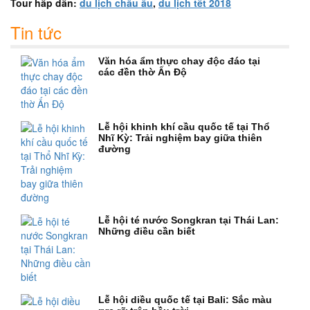
Tour hấp dẫn:
du lịch châu âu
,
du lịch tết 2018
Tin tức
Văn hóa ẩm thực chay độc đáo tại
các đền thờ Ấn Độ
Lễ hội khinh khí cầu quốc tế tại Thổ
Nhĩ Kỳ: Trải nghiệm bay giữa thiên
đường
Lễ hội té nước Songkran tại Thái Lan:
Những điều cần biết
Lễ hội diều quốc tế tại Bali: Sắc màu