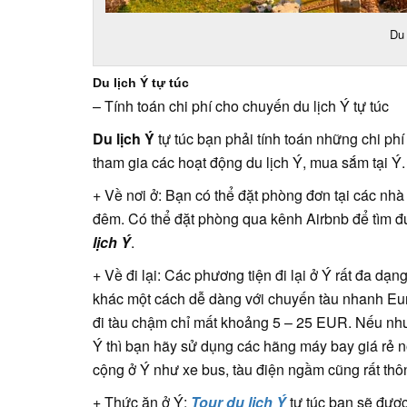
Du 
Du lịch Ý tự túc
– Tính toán chi phí cho chuyến du lịch Ý tự túc
Du lịch Ý
tự túc bạn phải tính toán những chi phí
tham gia các hoạt động du lịch Ý, mua sắm tại Ý. 
+ Về nơi ở: Bạn có thể đặt phòng đơn tại các nhà 
đêm. Có thể đặt phòng qua kênh Airbnb để tìm đ
lịch Ý
.
+ Về đi lại: Các phương tiện đi lại ở Ý rất đa dạn
khác một cách dễ dàng với chuyến tàu nhanh Eu
đi tàu chậm chỉ mất khoảng 5 – 25 EUR. Nếu nh
Ý thì bạn hãy sử dụng các hãng máy bay giá rẻ 
cộng ở Ý như xe bus, tàu điện ngầm cũng rất thô
+ Thức ăn ở Ý:
Tour du lịch Ý
tự túc bạn sẽ đượ