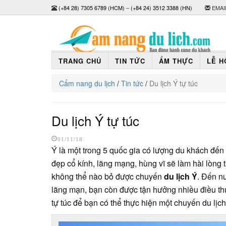
(+84 28) 7305 6789 (HCM)
–
(+84 24) 3512 3388 (HN)
EMAI
TRANG CHỦ
TIN TỨC
ẨM THỰC
LỄ H
Cẩm nang du lịch
/
Tin tức
/
Du lịch Ý tự túc
Du lịch Ý tự túc
01/11/18
Ý là một trong 5 quốc gia có lượng du khách đến 
đẹp cổ kính, lãng mạng, hùng vĩ sẽ làm hài lòng 
không thể nào bỏ được chuyến
du lịch Ý
. Đến n
lãng mạn, bạn còn được tận hưởng nhiều điều th
tự túc để bạn có thể thực hiện một chuyến du lịc