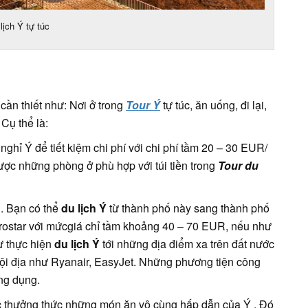
lịch Ý tự túc
 cần thiết như: Nơi ở trong
Tour Ý
tự túc, ăn uống, đi lại,
Cụ thể là:
nghỉ Ý để tiết kiệm chi phí với chi phí tầm 20 – 30 EUR/
ược những phòng ở phù hợp với túi tiền trong
Tour du
g. Bạn có thể
du lịch Ý
từ thành phố này sang thành phố
rostar với mứcgiá chỉ tầm khoảng 40 – 70 EUR, nếu như
ư thực hiện
du lịch Ý
tới những địa điểm xa trên đất nước
nội địa như Ryanair, EasyJet. Những phương tiện công
ng dụng.
c thưởng thức những món ăn vô cùng hấp dẫn của Ý . Đó