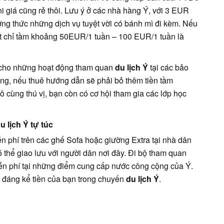
i giá cũng rẻ thôi. Lưu ý ở các nhà hàng Ý, với 3 EUR
ởng thức những dịch vụ tuyệt vời có bánh mì đi kèm. Nếu
 mất chỉ tầm khoảng 50EUR/1 tuần – 100 EUR/1 tuần là
í cho những hoạt động tham quan
du lịch Ý
tại các bảo
g, nếu thuê hướng dẫn sẽ phải bỏ thêm tiền tầm
ô cùng thú vị, bạn còn có cơ hội tham gia các lớp học
 lịch Ý tự túc
n phí trên các ghế Sofa hoặc giường Extra tại nhà dân
 thể giao lưu với người dân nơi đây. Đi bộ tham quan
n phí tại những điểm cung cấp nước công cộng của Ý.
m đáng kể tiền của bạn trong chuyến
du lịch Ý
.