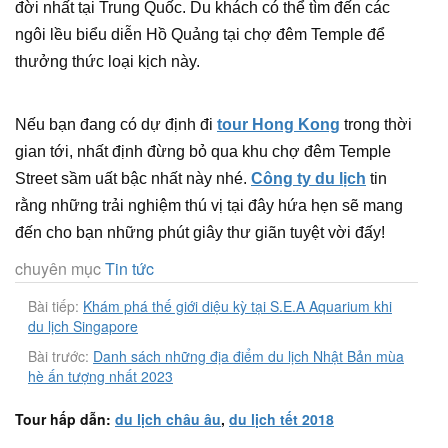
đời nhất tại Trung Quốc. Du khách có thể tìm đến các
ngôi lều biểu diễn Hồ Quảng tại chợ đêm Temple để
thưởng thức loại kịch này.
Nếu bạn đang có dự định đi
tour Hong Kong
trong thời
gian tới, nhất định đừng bỏ qua khu chợ đêm Temple
Street sầm uất bậc nhất này nhé.
Công ty du lịch
tin
rằng những trải nghiệm thú vị tại đây hứa hẹn sẽ mang
đến cho bạn những phút giây thư giãn tuyệt vời đấy!
chuyên mục
Tin tức
Bài tiếp:
Khám phá thế giới diệu kỳ tại S.E.A Aquarium khi
du lịch Singapore
Bài trước:
Danh sách những địa điểm du lịch Nhật Bản mùa
hè ấn tượng nhất 2023
Tour hấp dẫn:
du lịch châu âu
,
du lịch tết 2018