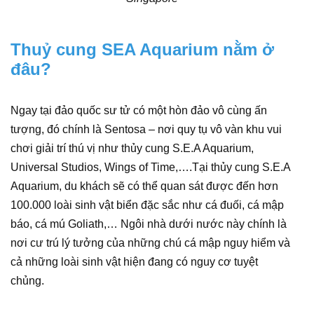
Thuỷ cung SEA Aquarium nằm ở
đâu?
Ngay tại đảo quốc sư tử có một hòn đảo vô cùng ấn
tượng, đó chính là Sentosa – nơi quy tụ vô vàn khu vui
chơi giải trí thú vị như thủy cung S.E.A Aquarium,
Universal Studios, Wings of Time,….Tại thủy cung S.E.A
Aquarium, du khách sẽ có thể quan sát được đến hơn
100.000 loài sinh vật biển đặc sắc như cá đuối, cá mập
báo, cá mú Goliath,… Ngôi nhà dưới nước này chính là
nơi cư trú lý tưởng của những chú cá mập nguy hiểm và
cả những loài sinh vật hiện đang có nguy cơ tuyệt
chủng.