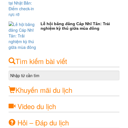
Lễ hội băng đăng Cáp Nhĩ Tân: Trải
nghiệm kỳ thú giữa mùa đông
Tìm kiếm bài viết
Khuyến mãi du lịch
Video du lịch
Hỏi – Đáp du lịch