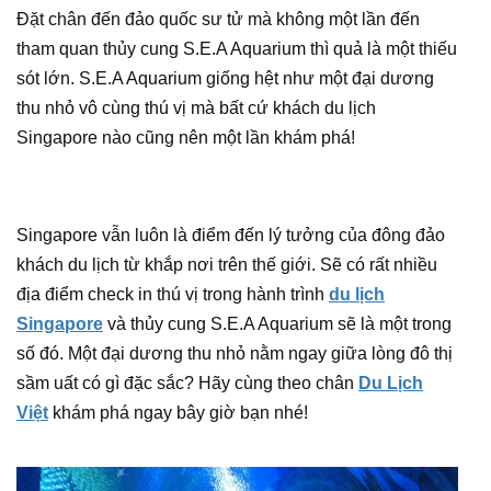
Đặt chân đến đảo quốc sư tử mà không một lần đến
tham quan thủy cung S.E.A Aquarium thì quả là một thiếu
sót lớn. S.E.A Aquarium giống hệt như một đại dương
thu nhỏ vô cùng thú vị mà bất cứ khách du lịch
Singapore nào cũng nên một lần khám phá!
Singapore vẫn luôn là điểm đến lý tưởng của đông đảo
khách du lịch từ khắp nơi trên thế giới. Sẽ có rất nhiều
địa điểm check in thú vị trong hành trình
du lịch
Singapore
và thủy cung S.E.A Aquarium sẽ là một trong
số đó. Một đại dương thu nhỏ nằm ngay giữa lòng đô thị
sầm uất có gì đặc sắc? Hãy cùng theo chân
Du Lịch
Việt
khám phá ngay bây giờ bạn nhé!