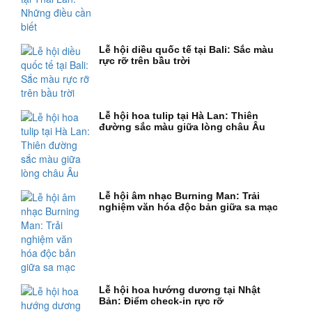
Lễ hội diều quốc tế tại Bali: Sắc màu
rực rỡ trên bầu trời
Lễ hội hoa tulip tại Hà Lan: Thiên
đường sắc màu giữa lòng châu Âu
Lễ hội âm nhạc Burning Man: Trải
nghiệm văn hóa độc bản giữa sa mạc
Lễ hội hoa hướng dương tại Nhật
Bản: Điểm check-in rực rỡ