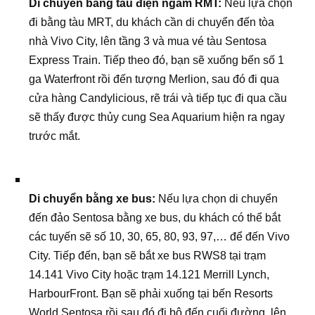
Di chuyển bằng tàu điện ngầm RMT:
Nếu lựa chọn
đi bằng tàu MRT, du khách cần di chuyển đến tòa
nhà Vivo City, lên tầng 3 và mua vé tàu Sentosa
Express Train. Tiếp theo đó, bạn sẽ xuống bến số 1
ga Waterfront rồi đến tượng Merlion, sau đó đi qua
cửa hàng Candylicious, rẽ trái và tiếp tục đi qua cầu
sẽ thấy được thủy cung Sea Aquarium hiện ra ngay
trước mắt.
Di chuyển bằng xe bus:
Nếu lựa chọn di chuyển
đến đảo Sentosa bằng xe bus, du khách có thể bắt
các tuyến sẽ số 10, 30, 65, 80, 93, 97,… để đến Vivo
City. Tiếp đến, bạn sẽ bắt xe bus RWS8 tại trạm
14.141 Vivo City hoặc trạm 14.121 Merrill Lynch,
HarbourFront. Bạn sẽ phải xuống tại bến Resorts
World Sentosa rồi sau đó đi bộ đến cuối đường, lên