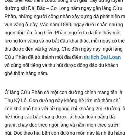
Đặc biệt, vào năm 1890, trong thời gian xây dựng tuyến
đường sắt Đài Bắc – Cơ Long nằm ngay gần làng Cửu
Phần, những người công nhân xây dựng đã phát hiện ra
vụn vàng ở đây. Vào năm 1893, ngay dưới chân những
ngọn đồi của làng Cửu Phần, người ta đã tìm thấy một
lượng lớn vàng và họ bắt đầu khai thác, mỗi ngày có thể
thu được đến vài kg vàng. Cho đến ngày nay, ngôi làng
Cửu Phần đã trở thành một địa điểm
du lich Dai Loan
vô cùng nổi tiếng và thu hút được đông đảo du khách
ghé thăm hàng năm.
Ở làng Cửu Phần có một con đường chính mang tên là
Thụ Kỳ Lộ. Con đường này không hề lớn mà thậm chí
còn khá nhỏ hẹp với bề ngang chỉ khoảng 2m. Đường là
hệ thống các bậc thang được lát hoàn toàn bằng đá
granit chạy dọc theo ngôi làng và nằm men theo sườn
núi. Dọc theo hai bên con đường mòn này là nhiều hàng