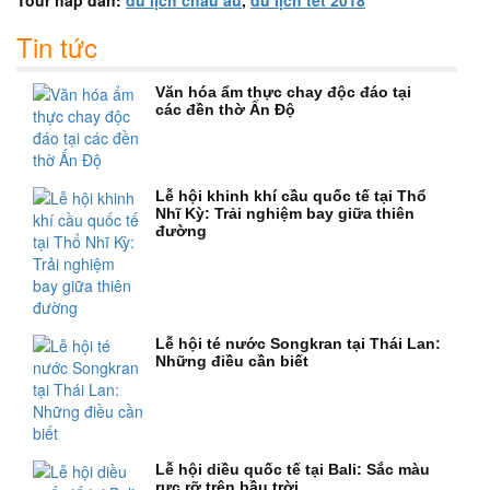
Tour hấp dẫn:
du lịch châu âu
,
du lịch tết 2018
Tin tức
Văn hóa ẩm thực chay độc đáo tại
các đền thờ Ấn Độ
Lễ hội khinh khí cầu quốc tế tại Thổ
Nhĩ Kỳ: Trải nghiệm bay giữa thiên
đường
Lễ hội té nước Songkran tại Thái Lan:
Những điều cần biết
Lễ hội diều quốc tế tại Bali: Sắc màu
rực rỡ trên bầu trời