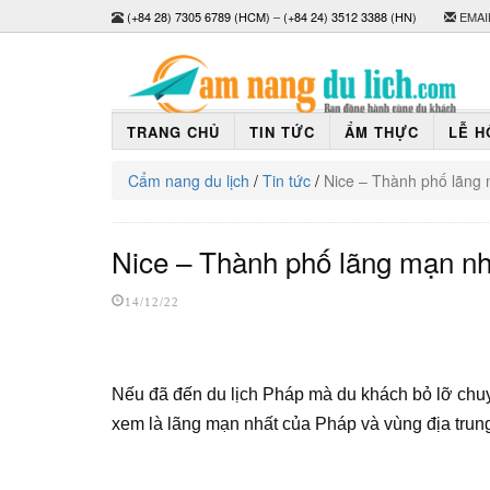
(+84 28) 7305 6789 (HCM)
–
(+84 24) 3512 3388 (HN)
EMAI
TRANG CHỦ
TIN TỨC
ẨM THỰC
LỄ H
Cẩm nang du lịch
/
Tin tức
/
Nice – Thành phố lãng 
Nice – Thành phố lãng mạn nh
14/12/22
Nếu đã đến du lịch Pháp mà du khách bỏ lỡ chu
xem là lãng mạn nhất của Pháp và vùng địa trung