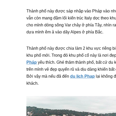
Thành phố này được sáp nhập vào Pháp vào nhữ
vẫn còn mang đậm lối kiến trúc Italy dọc theo khu
cho mình dòng sông Var chảy ở phía Tây, nhìn r
dựa mình êm ả vào dãy Alpes ở phía Bắc.
Thành phố này được chia làm 2 khu vực riêng biệ
khu phố mới. Trong đó khu phố cổ này là nơi đ
Pháp
yêu thích. Ghé thăm thành phố, bất cứ du
trên mình vẻ đẹp quyến rũ và dịu dàng khiến bấ
Bởi vậy mà nếu đã đến
du lich Phap
lại không đ
khách.