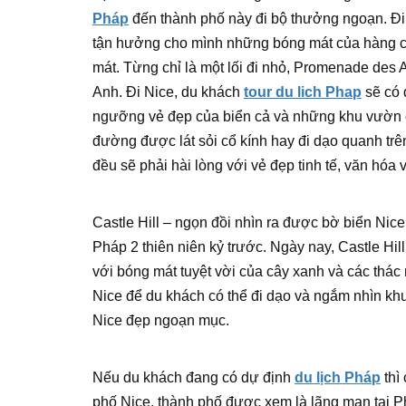
Pháp
đến thành phố này đi bộ thưởng ngoạn. Đi
tận hưởng cho mình những bóng mát của hàng cọ
mát. Từng chỉ là một lối đi nhỏ, Promenade des 
Anh. Đi Nice, du khách
tour du lich Phap
sẽ có 
ngưỡng vẻ đẹp của biển cả và những khu vườn c
đường được lát sỏi cổ kính hay đi dạo quanh tr
đều sẽ phải hài lòng với vẻ đẹp tinh tế, văn hóa 
Castle Hill – ngọn đồi nhìn ra được bờ biển Nice
Pháp 2 thiên niên kỷ trước. Ngày nay, Castle Hi
với bóng mát tuyệt vời của cây xanh và các thác
Nice để du khách có thể đi dạo và ngắm nhìn khu
Nice đẹp ngoạn mục.
Nếu du khách đang có dự định
du lịch Pháp
thì
phố Nice, thành phố được xem là lãng mạn tại P