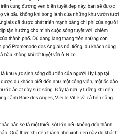
 trên cung đường ven biển tuyệt đẹp này, bạn sẽ được
 và bầu không khí trong lành của những khu vườn tươi
Anglais đã được phát triển mạnh bằng chi phí của người
dịp tận hưởng cho mình cuộc sống tuyệt vời, chiêm
ủa thành phố. Dù đang lang thang trên những con
ên phố Promenade des Anglais nổi tiếng, du khách cũng
và bầu không khí rất tuyệt vời ở Nice.
 là khu vực sinh sống đầu tiên của người Hy Lạp tại
ll được du khách biết đến như một công viên, một ốc đảo
 nước ào ạt đầy sức sống. Đây là nơi lý tưởng khi đến
ng cảnh Baie des Anges, Vieille Ville và cả bến cảng
 chắc hẳn sẽ là một thiếu sót lớn nếu không đến thành
háp. Quả thực khi đến thành phố xinh đẹp này du khách