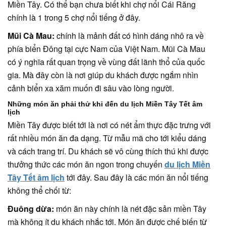
Miền Tây. Có thể bạn chưa biết khi chợ nổi Cái Răng
chính là 1 trong 5 chợ nổi tiếng ở đây.
Mũi Cà Mau:
chính là mảnh đất có hình dáng nhô ra về
phía biển Đông tại cực Nam của Việt Nam. Mũi Cà Mau
có ý nghĩa rất quan trọng về vùng đất lãnh thổ của quốc
gia. Mà đây còn là nơi giúp du khách được ngắm nhìn
cảnh biển xa xăm muốn đi sâu vào lòng người.
Những món ăn phải thử khi đến du lịch Miền Tây Tết âm
lịch
Miền Tây được biết tới là nơi có nét ẩm thực đặc trưng với
rất nhiều món ăn đa dạng. Từ mẫu mã cho tới kiểu dáng
và cách trang trí. Du khách sẽ vô cùng thích thú khi được
thưởng thức các món ăn ngon trong chuyến
du lịch Miền
Tây Tết âm lịch
tới đây. Sau đây là các món ăn nổi tiếng
không thể chối từ:
Đuông dừa:
món ăn này chính là nét đặc sản miền Tây
mà không ít du khách nhắc tới. Món ăn được chế biến từ