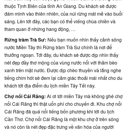
thuộc Tịnh Biên của tỉnh An Giang. Du khách sẽ được
đám mình vào thiên nhiên, của núi rừng mát mẻ vào buổi
sáng. Lên tới đây, các bạn có thể viếng chùa chiền và
tham quan ở những hang động, …
Rừng tràm Trà Sư:
Nếu bạn muốn nhìn thấy cảnh sông
nước Miền Tây thì Rừng tràm Trà Sư chính là nơi để
thưởng ngoạn. Tới đây, du khách sẽ được dịp nhìn thấy
nét đẹp đầy thơ mộng của vùng nước nổi với thảm bèo
xanh trên mặt nước. Được dịp chèo thuyền và lắng nghe
tiếng chim hót sẽ đem lại cảm giác thoải mái nhất cho du
khách tới địa điểm du lịch miền Tây Tết này.
Chợ nổi Cái Răng:
Ai ơi tới miền Tây mà không ghé chợ
nổi Cái Răng thì thật uổn phí cho chuyến đi. Khu chợ nổi
Cái Răng đã quá nổi tiếng bốn phương khi tới du lịch
Cần Thơ. Chợ nổi Cái Răng là một khu chợ ở trên sông
và nó còn là nét đẹp đặc trưng về văn hóa của người