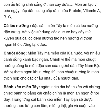
con ấu trùng sinh sống ở thân cây dừa,… Món ăn tạo vị
béo ngậy hấp dẫn, cung cấp rất nhiều Protein, Vitamin A,
B, C,..
Cá lóc nướng :
đặc sản miền Tây là món cá lóc nướng
đặc trưng. Với việc sử dụng các que tre hay cây mía
xuyên qua cá lóc đem nướng tạo nên hương vị thơm
ngon khó cưỡng lại được.
Chuột đồng:
Miền Tây mà miền của lúa nước, với nhiều
cánh đồng xanh bạc ngàn. Chính vì thế mà món chuột
nướng cũng là món đặc sản của người dân Tây Nam Bộ.
Với vị thơm ngon khi nướng thì món chuột nướng là món
thích hợp cho các chầu nhậu của người dân.
Bánh xèo miền Tây:
ngắm nhìn dĩa bánh xèo với những
chiếc bánh to bằng cái chảo chính là món ăn ngon ở nơi
đây. Trong từng cái bánh xèo miền Tây, bạn sẽ được
thưởng thức từng con tôm, miếng thịt, giá và cuộn vào