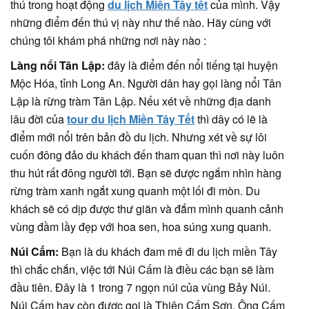
thú trong hoạt động
du lịch Miền Tây tết
của mình. Vậy
những điểm đến thú vị này như thế nào. Hãy cùng với
chúng tôi khám phá những nơi này nào :
Làng nổi Tân Lập:
đây là điểm đến nổi tiếng tại huyện
Mộc Hóa, tỉnh Long An. Người dân hay gọi làng nổi Tân
Lập là rừng tràm Tân Lập. Nếu xét về những địa danh
lâu đời của
tour du lịch Miền Tây Tết
thì dây có lẽ là
điểm mới nổi trên bản đồ du lịch. Nhưng xét về sự lôi
cuốn đông đảo du khách đến tham quan thì nơi này luôn
thu hút rất đông người tới. Bạn sẽ được ngắm nhìn hàng
rừng tràm xanh ngắt xung quanh một lối đi mòn. Du
khách sẽ có dịp được thư giãn và đắm mình quanh cảnh
vùng đầm lầy đẹp với hoa sen, hoa súng xung quanh.
Núi Cấm:
Bạn là du khách đam mê đi du lịch miền Tây
thì chắc chắn, việc tới Núi Cấm là điều các bạn sẽ làm
đầu tiên. Đây là 1 trong 7 ngọn núi của vùng Bảy Núi.
Núi Cấm hay còn được gọi là Thiên Cấm Sơn, Ông Cấm