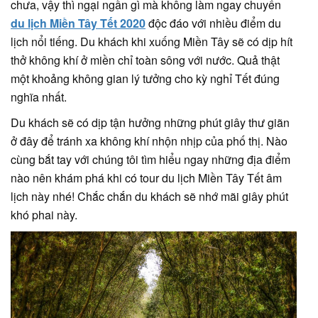
chưa, vậy thì ngại ngần gì mà không làm ngay chuyến
du lịch Miền Tây Tết 2020
độc đáo với nhiều điểm du
lịch nổi tiếng. Du khách khi xuống Miền Tây sẽ có dịp hít
thở không khí ở miền chỉ toàn sông với nước. Quả thật
một khoảng không gian lý tưởng cho kỳ nghỉ Tết đúng
nghĩa nhất.
Du khách sẽ có dịp tận hưởng những phút giây thư giãn
ở đây để tránh xa không khí nhộn nhịp của phố thị. Nào
cùng bắt tay với chúng tôi tìm hiểu ngay những địa điểm
nào nên khám phá khi có tour du lịch Miền Tây Tết âm
lịch này nhé! Chắc chắn du khách sẽ nhớ mãi giây phút
khó phai này.