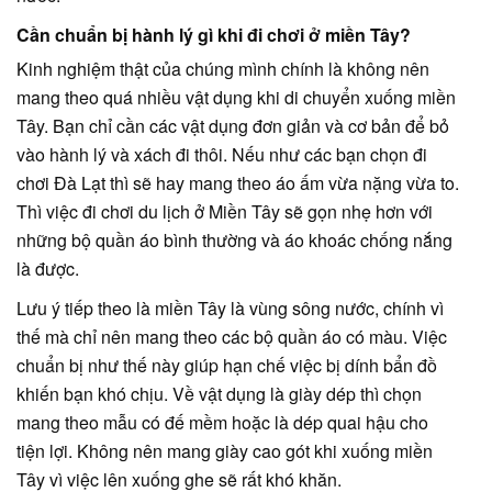
Cần chuẩn bị hành lý gì khi đi chơi ở miền Tây?
Kinh nghiệm thật của chúng mình chính là không nên
mang theo quá nhiều vật dụng khi di chuyển xuống miền
Tây. Bạn chỉ cần các vật dụng đơn giản và cơ bản để bỏ
vào hành lý và xách đi thôi. Nếu như các bạn chọn đi
chơi Đà Lạt thì sẽ hay mang theo áo ấm vừa nặng vừa to.
Thì việc đi chơi du lịch ở Miền Tây sẽ gọn nhẹ hơn với
những bộ quần áo bình thường và áo khoác chống nắng
là được.
Lưu ý tiếp theo là miền Tây là vùng sông nước, chính vì
thế mà chỉ nên mang theo các bộ quần áo có màu. Việc
chuẩn bị như thế này giúp hạn chế việc bị dính bẩn đồ
khiến bạn khó chịu. Về vật dụng là giày dép thì chọn
mang theo mẫu có đế mềm hoặc là dép quai hậu cho
tiện lợi. Không nên mang giày cao gót khi xuống miền
Tây vì việc lên xuống ghe sẽ rất khó khăn.