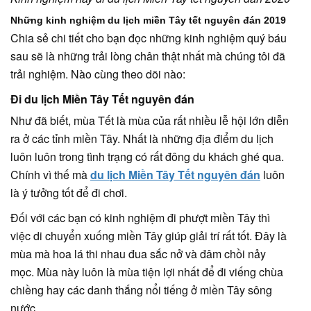
Những kinh nghiệm du lịch miền Tây tết nguyên đán 2019
Chia sẻ chi tiết cho bạn đọc những kinh nghiệm quý báu
sau sẽ là những trải lòng chân thật nhất mà chúng tôi đã
trải nghiệm. Nào cùng theo dõi nào:
Đi du lịch Miền Tây Tết nguyên đán
Như đã biết, mùa Tết là mùa của rất nhiều lễ hội lớn diễn
ra ở các tỉnh miền Tây. Nhất là những địa điểm du lịch
luôn luôn trong tình trạng có rất đông du khách ghé qua.
Chính vì thế mà
du lịch Miền Tây Tết nguyên đán
luôn
là ý tưởng tốt để đi chơi.
Đối với các bạn có kinh nghiệm đi phượt miền Tây thì
việc di chuyển xuống miền Tây giúp giải trí rất tốt. Đây là
mùa mà hoa lá thi nhau đua sắc nở và đâm chồi nảy
mọc. Mùa này luôn là mùa tiện lợi nhất để đi viếng chùa
chiềng hay các danh thắng nổi tiếng ở miền Tây sông
nước.