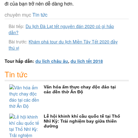
đi của bạn trở nên dễ dàng hơn.
chuyên mục
Tin tức
Bài tiếp:
Du lịch Đà Lạt tết nguyên đán 2020 có gì hấp
dẫn?
Bài trước:
Khám phá tour du lịch Miền Tây Tết 2020 đầy
thú vị
Tour hấp dẫn:
du lịch châu âu
,
du lịch tết 2018
Tin tức
Văn hóa ẩm thực chay độc đáo tại
các đền thờ Ấn Độ
Lễ hội khinh khí cầu quốc tế tại Thổ
Nhĩ Kỳ: Trải nghiệm bay giữa thiên
đường