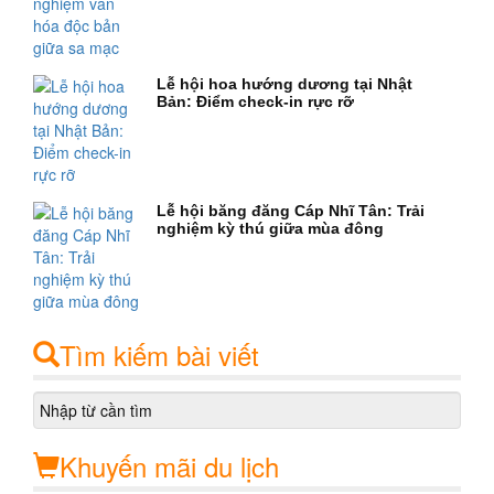
Lễ hội hoa hướng dương tại Nhật
Bản: Điểm check-in rực rỡ
Lễ hội băng đăng Cáp Nhĩ Tân: Trải
nghiệm kỳ thú giữa mùa đông
Tìm kiếm bài viết
Khuyến mãi du lịch