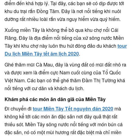
điểm đến khá hợp lý. Tại đây, các bạn sẽ có dịp được tới
khu du trại rắn Đồng Tâm. Đây là nơi nổi tiếng khi nuôi
dưỡng rất nhiều loài rắn vừa nguy hiểm vừa quý hiếm.
Xuống miền Tây là không thể bỏ qua khu chợ nổi Cái
Răng. Đây là địa điểm nổi tiếng của xứ sông nước Miền
Tây khi khu chợ này luôn thu hút đông đảo du khách
tour
Du lịch Miền Tây tết âm lịch 2020
.
Ghé thăm mũi Cà Mau, đây là vùng đất có mũi đất nhô ra
và được xem là điểm cực Nam cuối cùng của Tổ Quốc
Việt Nam. Các bạn có thể ghé thăm Đầm Thị Tường khá
nổi tiếng với cư dân và khách du lịch.
Khám phá các món ăn dân giã của Miền Tây
Đi chuyển đi
tour Miền Tây Tết nguyên đán 2020
mà
không kể tới các món ăn đặc sản nơi đây quả thật rất
thiếu sót. Miền Tây sông nước nổi tiếng với món bún cá
đặc sản, nó có một mùi hương rất đặc biệt mà chỉ miền