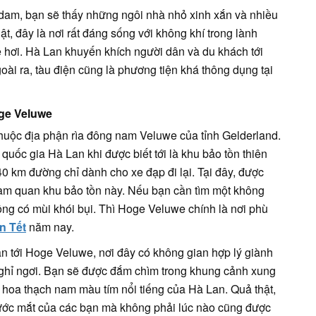
dam, bạn sẽ thấy những ngôi nhà nhỏ xinh xắn và nhiều
t, đây là nơi rất đáng sống với không khí trong lành
xe hơi. Hà Lan khuyến khích người dân và du khách tới
ài ra, tàu điện cũng là phương tiện khá thông dụng tại
oge Veluwe
thuộc địa phận rìa đông nam Veluwe của tỉnh Gelderland.
quốc gia Hà Lan khi được biết tới là khu bảo tồn thiên
40 km đường chỉ dành cho xe đạp đi lại. Tại đây, được
ham quan khu bảo tồn này. Nếu bạn cần tìm một không
hông có mùi khói bụi. Thì Hoge Veluwe chính là nơi phù
n Tết
năm nay.
oạn tới Hoge Veluwe, nơi đây có không gian hợp lý giành
nghỉ ngơi. Bạn sẽ được đắm chìm trong khung cảnh xung
 hoa thạch nam màu tím nổi tiếng của Hà Lan. Quả thật,
ước mắt của các bạn mà không phải lúc nào cũng được