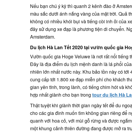
Nếu bạn chú ý kỹ thì quanh 2 kênh đào ở Amster
màu sắc dưới ánh nắng vàng của mặt trời. Quả thậ
không có nhiều khói bụi và tiếng còi inh ỏi của 
đây sử dụng xe đạp là phương tiện di chuyển. Ngo
Amsterdam.
Du lịch Hà Lan Tết 2020 tại vườn quốc gia H
Vườn quốc gia Hoge Veluwe là nơi rất nổi tiếng 
Đây là địa điểm du lịch mệnh danh là lá phổi của 
nhiên lớn nhất nước này. Khu bảo tồn này có tới 
cung cấp tới 1.800 xe đạp miễn phí cho khách t
gian yên tĩnh, trong lành, có tiếng chim hót và k
hợp nhất giành cho bạn trong
tour du lịch Hà La
Thật tuyệt khi giành thời gian ngày tết để du ng
cho các gia đình muốn tìm không gian riêng để 
quanh với hoa cỏ, với mùi gỗ rừng và được ngắm
một khung cảnh thiên đường đang được mở ra tr