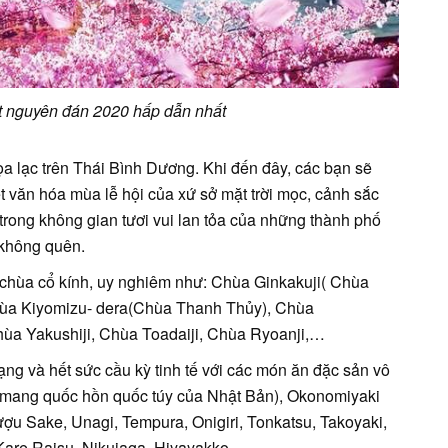
ết nguyên đán 2020 hấp dẫn nhất
a lạc trên Thái Bình Dương. Khi đến đây, các bạn sẽ
t văn hóa mùa lễ hội của xứ sở mặt trời mọc, cảnh sắc
rong không gian tươi vui lan tỏa của những thành phố
 không quên.
i chùa cổ kính, uy nghiêm như: Chùa Ginkakuji( Chùa
hùa Kiyomizu- dera(Chùa Thanh Thủy), Chùa
ùa Yakushiji, Chùa Toadaiji, Chùa Ryoanji,…
g và hết sức cầu kỳ tinh tế với các món ăn đặc sản vô
 mang quốc hồn quốc túy của Nhật Bản), Okonomiyaki
ợu Sake, Unagi, Tempura, Onigiri, Tonkatsu, Takoyaki,
 Kare Raisu, Nikujaga, Hiyayakko,…