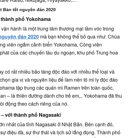
t Bản tết nguyên đán 2020
ới thành phố Yokohama
vận hành là một trung tâm thương mại tầm vóc trong
 nguyên đán 2020
mà bạn không thể bỏ qua như: Chùa
ông viên ngắm cảnh biển Yokohama, Công viên
phát của các chuyến tàu du ngoạn, khu phố Trung hoa
 có rất nhiều bảo tàng độc đáo với nhiều thể loại và
 chọn gia vị và nguyên liệu để làm nên tô mì ly độc đáo
okohama tập trung các quán mì Ramen trên toàn quốc,
n – là thiên đường dành cho trẻ em,.. Yokohama đã thu
sôi động theo cách riêng của nó.
0 – với thành phố Nagasaki
lớn nhất của tỉnh Nagasaki ở Nhật Bản. Bên cạnh đó,
 sự điệu đà, sự thư thái và lịch sử lắng đọng. Thành phố