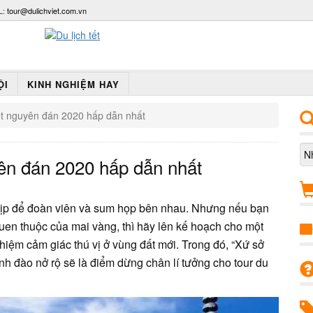
L:
tour@dulichviet.com.vn
ỘI
KINH NGHIỆM HAY
tết nguyên đán 2020 hấp dẫn nhất
yên đán 2020 hấp dẫn nhất
à dịp để đoàn viên và sum họp bên nhau. Nhưng nếu bạn
en thuộc của mai vàng, thì hãy lên kế hoạch cho một
ghiệm cảm giác thú vị ở vùng đất mới. Trong đó, “Xứ sở
nh đào nở rộ sẽ là điểm dừng chân lí tưởng cho tour du