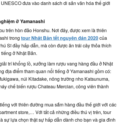
c UNESCO đưa vào danh sách di sản văn hóa thế giới
i nghiệm ở Yamanashi
u trên hòn đảo Honshu. Nơi đây, được xem là thiên
ashi trong
tour Nhật Bản tết nguyên đán 2020
của
ú Sĩ đầy hấp dẫn, mà còn được ăn trái cây thỏa thích
tiếng ở Nhật Bản.
iải trí khổng lồ, xưởng làm rượu vang hàng đầu ở Nhật
g địa điểm tham quan nổi tiếng ở Yamanashi gồm có:
efukigawa, núi Kitadake, nông trường nho Katsunuma,
máy chế biến rượu Chateau Mercian, công viên thành
tiếng với thiên đường mua sắm hàng đầu thế giới với các
rtment store,… Với tất cả những điều thú vị trên, tour
là sự lựa chọn thật sự hấp dẫn dành cho bạn và gia đình