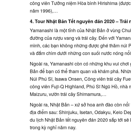
công viên Tưởng niệm Hòa bình Hirishima (đượ
năm 1996),…
4. Tour Nhật Bản Tết nguyên đán 2020 – Trả
Yamanashi là một tỉnh của Nhật Bản ở vùng Chub
đường của rượu vang và trái cây. Đến với Yaman
mình, các bạn không những được ghé thăm núi Ph
và đắm chìm dưới những con suối nước nóng nổi 
Ngoài ra, Yamanashi còn có những khu vui chơi g
Bản để bạn có thể tham quan và khám phá. Nhữn
Núi Phú Sĩ, Isawa Onsen, Công viên trái cây Fu
công viên Fuji-Q Highland, Phú Sĩ Ngũ Hồ, nhà 
Maizuru, vườn trái cây Shimamura,…
Ngoài ra, Nhật Bản – xứ sở hoa anh đào còn nổi 
địa điểm sau: Shinjuku, Isetan, Odakyu, Keio Depa
du lịch Nhật Bản tết nguyên đán 2020 sắp tới sẽ 
trong kỳ nghỉ năm nay.