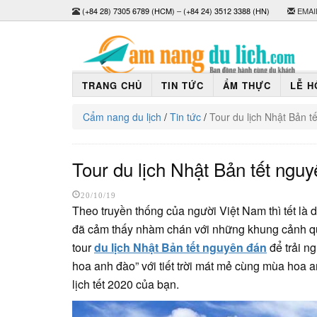
(+84 28) 7305 6789 (HCM)
–
(+84 24) 3512 3388 (HN)
EMAI
TRANG CHỦ
TIN TỨC
ẨM THỰC
LỄ H
Cẩm nang du lịch
/
Tin tức
/
Tour du lịch Nhật Bản 
Tour du lịch Nhật Bản tết ngu
20/10/19
Theo truyền thống của người Việt Nam thì tết l
đã cảm thấy nhàm chán với những khung cảnh qu
tour
du lịch Nhật Bản tết nguyên đán
để trải n
hoa anh đào” với tiết trời mát mẻ cùng mùa hoa a
lịch tết 2020 của bạn.