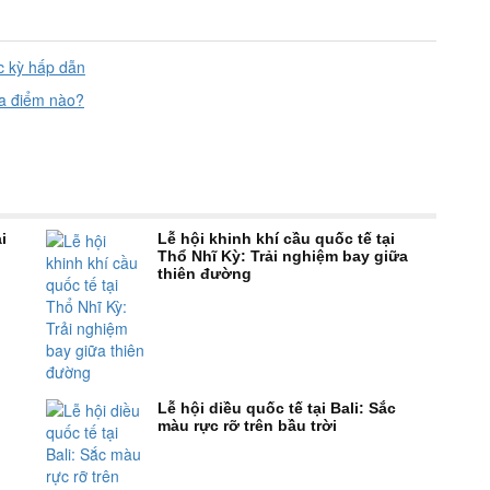
ực kỳ hấp dẫn
ịa điểm nào?
i
Lễ hội khinh khí cầu quốc tế tại
Thổ Nhĩ Kỳ: Trải nghiệm bay giữa
thiên đường
Lễ hội diều quốc tế tại Bali: Sắc
màu rực rỡ trên bầu trời