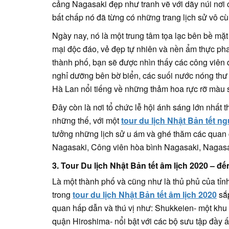
cảng Nagasaki đẹp như tranh vẽ với dãy núi nơi ch
bất chấp nó đã từng có những trang lịch sử vô cùn
Ngày nay, nó là một trung tâm tọa lạc bên bề mặt
mại độc đáo, vẻ đẹp tự nhiên và nền ẩm thực ph
thành phố, bạn sẽ được nhìn thấy các công viên q
nghỉ dưỡng bên bờ biển, các suối nước nóng thư 
Hà Lan nổi tiếng về những thảm hoa rực rỡ màu 
Đây còn là nơi tổ chức lễ hội ánh sáng lớn nhất
những thế, với một
tour du lịch Nhật Bản tết n
tưởng những lịch sử u ám và ghé thăm các quan 
Nagasaki, Công viên hòa bình Nagasaki, Nagas
3. Tour Du lịch Nhật Bản tết âm lịch 2020 – đ
Là một thành phố và cũng như là thủ phủ của tỉn
trong
tour du lịch Nhật Bản tết âm lịch 2020
sắp
quan hấp dẫn và thú vị như: Shukkeien- một khu 
quận Hiroshima- nổi bật với các bộ sưu tập đầy ấ