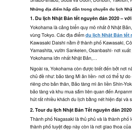
Những địa điểm hấp dẫn trong chuyến du lịch Nhậ
1. Du lịch Nhật Bản tết nguyên đán 2020 – v
Yokohama là cảng biển quy mô nhất ở Nhật Bản, 
vùng Tokyo. Các địa điểm
du lịch Nhật Bản tết
Kawasaki Daishi nằm ở thành phố Kawasaki, C
Yamashita, vườn Sankeien, Osanbashi- nơi xuất 
Yokohama lớn nhất Nhật Bản,…
Ngoài ra, Yokohama còn được biết đến bởi nơi này
chủ đề như: bảo tàng Mì ăn liền- nơi có thể tự do
riêng cho bản thân, Bảo tàng mì ăn liền Shin-Y
bảo tàng và khu mua sắm liên quan đến Anpanma
hút rất nhiều khách du lịch bằng nét hiện đại và 
2. Tour du lịch Nhật Bản Tết nguyên đán 202
Thành phố Nagasaki là thủ phủ và là thành phố 
thành phố tuyệt đẹp này còn là nơi giao thoa của