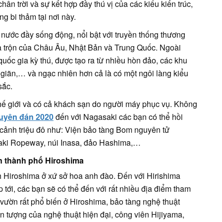
ân trời và sự kết hợp đầy thú vị của các kiểu kiến trúc,
g bi thảm tại nơi này.
 nước đầy sống động, nổi bật với truyền thống thương
a trộn của Châu Âu, Nhật Bản và Trung Quốc. Ngoài
uốc gia kỳ thú, được tạo ra từ nhiều hòn đảo, các khu
giãn,… và ngạc nhiên hơn cả là có một ngôi làng kiểu
sắc.
 thế giới và có cả khách sạn do người máy phục vụ. Không
guyên đán 2020
đến với Nagasaki các bạn có thể hồi
cảnh triệu đô như: Viện bảo tàng Bom nguyên tử
aki Ropeway, núi Inasa, đảo Hashima,…
ến thành phố Hiroshima
h Hiroshima ở xứ sở hoa anh đào. Đến với Hirishima
 tới, các bạn sẽ có thể đến với rất nhiều địa điểm tham
vườn rất phổ biến ở Hiroshima, bảo tàng nghệ thuật
n tượng của nghệ thuật hiện đại, công viên Hijiyama,