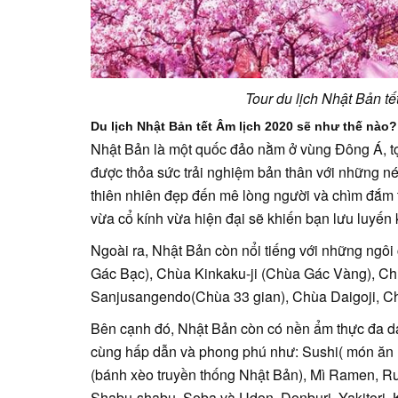
Tour du lịch Nhật Bản t
Du lịch Nhật Bản tết Âm lịch 2020 sẽ như thế nào?
Nhật Bản là một quốc đảo nằm ở vùng Đông Á, tọ
được thỏa sức trải nghiệm bản thân với những né
thiên nhiên đẹp đến mê lòng người và chìm đắm t
vừa cổ kính vừa hiện đại sẽ khiến bạn lưu luyến
Ngoài ra, Nhật Bản còn nổi tiếng với những ngô
Gác Bạc), Chùa Kinkaku-ji (Chùa Gác Vàng), C
Sanjusangendo(Chùa 33 gian), Chùa Daigoji, Ch
Bên cạnh đó, Nhật Bản còn có nền ẩm thực đa dạn
cùng hấp dẫn và phong phú như: Sushi( món ăn
(bánh xèo truyền thống Nhật Bản), Mì Ramen, Rư
Shabu-shabu, Soba và Udon, Donburi, Yakitori,