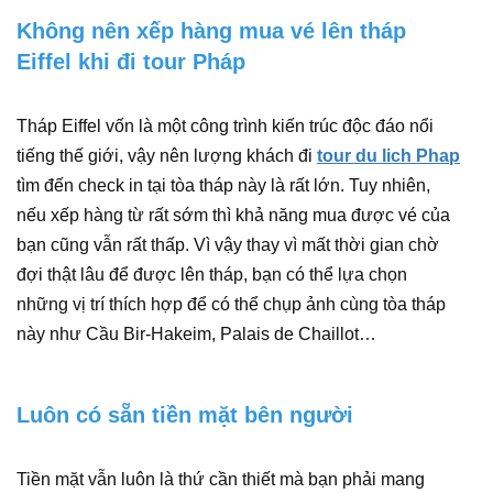
Không nên xếp hàng mua vé lên tháp
Eiffel khi đi tour Pháp
Tháp Eiffel vốn là một công trình kiến trúc độc đáo nổi
tiếng thế giới, vậy nên lượng khách đi
tour du lich Phap
tìm đến check in tại tòa tháp này là rất lớn. Tuy nhiên,
nếu xếp hàng từ rất sớm thì khả năng mua được vé của
bạn cũng vẫn rất thấp. Vì vậy thay vì mất thời gian chờ
đợi thật lâu để được lên tháp, bạn có thể lựa chọn
những vị trí thích hợp để có thể chụp ảnh cùng tòa tháp
này như Cầu Bir-Hakeim, Palais de Chaillot…
Luôn có sẵn tiền mặt bên người
Tiền mặt vẫn luôn là thứ cần thiết mà bạn phải mang