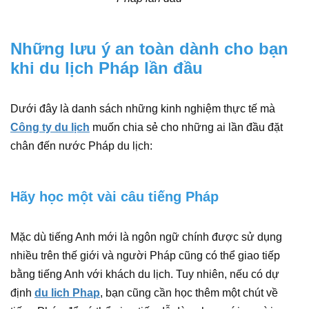
Những lưu ý an toàn dành cho bạn
khi du lịch Pháp lần đầu
Dưới đây là danh sách những kinh nghiệm thực tế mà
Công ty du lịch
muốn chia sẻ cho những ai lần đầu đặt
chân đến nước Pháp du lịch:
Hãy học một vài câu tiếng Pháp
Mặc dù tiếng Anh mới là ngôn ngữ chính được sử dụng
nhiều trên thế giới và người Pháp cũng có thể giao tiếp
bằng tiếng Anh với khách du lịch. Tuy nhiên, nếu có dự
định
du lich Phap
, bạn cũng cần học thêm một chút về