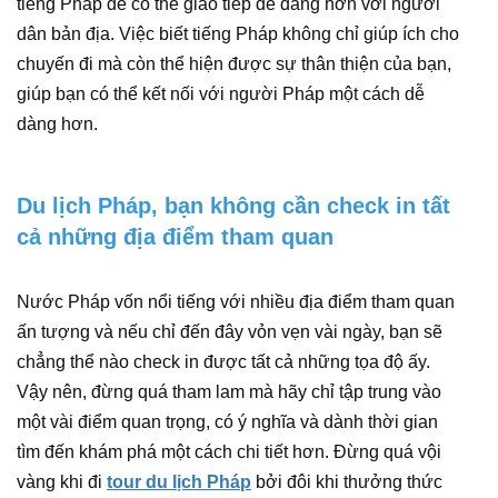
tiếng Pháp để có thể giao tiếp dễ dàng hơn với người
dân bản địa. Việc biết tiếng Pháp không chỉ giúp ích cho
chuyến đi mà còn thể hiện được sự thân thiện của bạn,
giúp bạn có thể kết nối với người Pháp một cách dễ
dàng hơn.
Du lịch Pháp, bạn không cần check in tất
cả những địa điểm tham quan
Nước Pháp vốn nổi tiếng với nhiều địa điểm tham quan
ấn tượng và nếu chỉ đến đây vỏn vẹn vài ngày, bạn sẽ
chẳng thể nào check in được tất cả những tọa độ ấy.
Vậy nên, đừng quá tham lam mà hãy chỉ tập trung vào
một vài điểm quan trọng, có ý nghĩa và dành thời gian
tìm đến khám phá một cách chi tiết hơn. Đừng quá vội
vàng khi đi
tour du lịch Pháp
bởi đôi khi thưởng thức