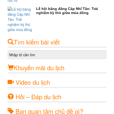
Lễ hội băng đăng Cáp Nhĩ Tân: Trải
nghiệm kỳ thú giữa mùa đông
Tìm kiếm bài viết
Khuyến mãi du lịch
Video du lịch
Hỏi – Đáp du lịch
Bạn quan tâm chủ đề gì?