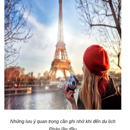
Những lưu ý quan trọng cần ghi nhớ khi đến du lịch
Pháp lần đầu