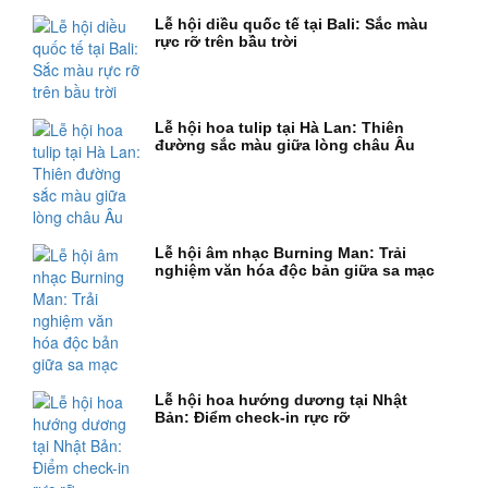
Lễ hội diều quốc tế tại Bali: Sắc màu
rực rỡ trên bầu trời
Lễ hội hoa tulip tại Hà Lan: Thiên
đường sắc màu giữa lòng châu Âu
Lễ hội âm nhạc Burning Man: Trải
nghiệm văn hóa độc bản giữa sa mạc
Lễ hội hoa hướng dương tại Nhật
Bản: Điểm check-in rực rỡ