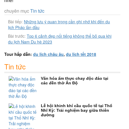
nhé!
chuyên mục
Tin tức
Bài tiếp:
Những lưu ý quan trọng cần ghi nhớ khi đến du
lịch Pháp lần đầu
Bài trước:
Top 6 cảnh đẹp nổi tiếng không thể bỏ qua khi
du lịch Nam Du hè 2023
Tour hấp dẫn:
du lịch châu âu
,
du lịch tết 2018
Tin tức
Văn hóa ẩm thực chay độc đáo tại
các đền thờ Ấn Độ
Lễ hội khinh khí cầu quốc tế tại Thổ
Nhĩ Kỳ: Trải nghiệm bay giữa thiên
đường