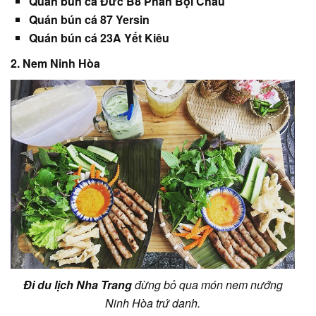
Quán bún cá Đức B8 Phan Bội Châu
Quán bún cá 87 Yersin
Quán bún cá 23A Yết Kiêu
2. Nem Ninh Hòa
Đi du lịch Nha Trang
đừng bỏ qua món nem nướng
Ninh Hòa trứ danh.