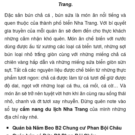
Trang.
Đặc sản bún chả cá , bún sứa là món ăn nổi tiếng và
quen thuộc của thành phố biển Nha Trang. Với bí quyết
gia truyền của mỗi quán ăn sẽ đem đến cho thực khách
những cảm nhận khó quên. Món ăn chế biến với nước
dùng được ấu từ xương các loại cá biển tươi, những sợi
bún loại nhỏ trắng giòn cùng với những miếng chả cá
chiên vàng hấp dẫn và những miếng sứa biển giòn sừn
sựt. Tất cả các nguyên liệu được chế biến từ những thực
phẩm tươi ngon: chả cá được làm từ cá tươi để giữ được
độ dai, ngọt với những loại cá thu, cá mối, cá cờ… Và
món ăn sẽ trở nên tuyệt vời hơn khi ăn cùng rau sống thái
nhỏ, chanh và ớt tươi xay nhuyễn. Đừng quên note vào
sổ tay
cẩm nang du lịch Nha Trang
của mình những
địa chỉ này nhé.
Quán bà Năm Beo B2 Chung cư Phan Bội Châu