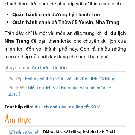
khách hàng lựa chọn để phù hợp với sở thích của mình.
Quán bánh canh đường Lý Thánh Tôn
Quán bánh canh bà Thừa 55 Yersin, Nha Trang
Trên đây chỉ là một vài món ăn đặc trưng khi
đi du lịch
Nha Trang
để bạn tham khảo cho chuyến du lịch của
mình khi đến với thành phố này. Còn rấ nhiều những
món ăn hấp dẫn nơi đây đang chờ bạn khám phá.
chuyên mục
Ẩm thực
,
Tin tức
Bài tiếp:
Khám phá thế giới ăn vặt khi đi du lịch Đà Nẵng
Bài trước:
Điểm du lịch Việt Nam nào hot nhất mùa hè
2017?
Tour hấp dẫn:
du lịch châu âu
,
du lịch tết 2018
Ẩm thực
Điểm đến nổi tiếng khi du lịch Thái