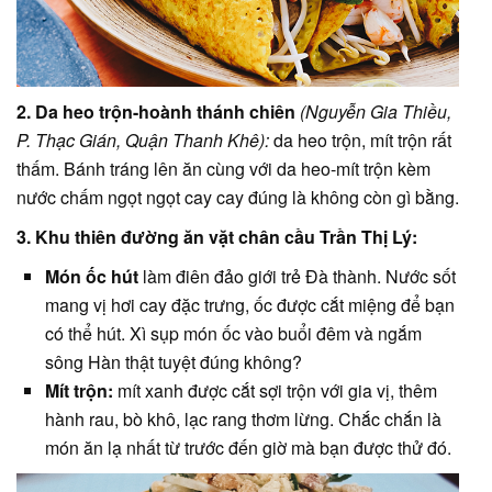
2. Da heo trộn-hoành thánh chiên
(Nguyễn Gia Thiều,
P. Thạc Gián, Quận Thanh Khê):
da heo trộn, mít trộn rất
thấm. Bánh tráng lên ăn cùng với da heo-mít trộn kèm
nước chấm ngọt ngọt cay cay đúng là không còn gì bằng.
3. Khu thiên đường ăn vặt chân cầu Trần Thị Lý:
Món ốc hút
làm điên đảo giới trẻ Đà thành. Nước sốt
mang vị hơi cay đặc trưng, ốc được cắt miệng để bạn
có thể hút. Xì sụp món ốc vào buổi đêm và ngắm
sông Hàn thật tuyệt đúng không?
Mít trộn:
mít xanh được cắt sợi trộn với gia vị, thêm
hành rau, bò khô, lạc rang thơm lừng. Chắc chắn là
món ăn lạ nhất từ trước đến giờ mà bạn được thử đó.