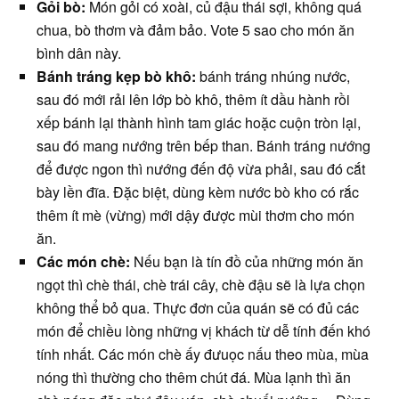
Gỏi bò:
Món gỏi có xoài, củ đậu thái sợi, không quá
chua, bò thơm và đảm bảo. Vote 5 sao cho món ăn
bình dân này.
Bánh tráng kẹp bò khô:
bánh tráng nhúng nước,
sau đó mới rải lên lớp bò khô, thêm ít dầu hành rồi
xếp bánh lại thành hình tam giác hoặc cuộn tròn lại,
sau đó mang nướng trên bếp than. Bánh tráng nướng
để được ngon thì nướng đến độ vừa phải, sau đó cắt
bày lền đĩa. Đặc biệt, dùng kèm nước bò kho có rắc
thêm ít mè (vừng) mới dậy được mùi thơm cho món
ăn.
Các món chè:
Nếu bạn là tín đồ của những món ăn
ngọt thì chè thái, chè trái cây, chè đậu sẽ là lựa chọn
không thể bỏ qua. Thực đơn của quán sẽ có đủ các
món để chiều lòng những vị khách từ dễ tính đến khó
tính nhất. Các món chè ấy đưuọc nấu theo mùa, mùa
nóng thì thường cho thêm chút đá. Mùa lạnh thì ăn