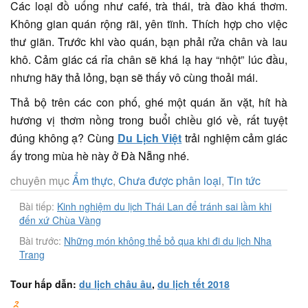
Các loại đồ uống như café, trà thái, trà đào khá thơm.
Không gian quán rộng rãi, yên tĩnh. Thích hợp cho việc
thư giãn. Trước khi vào quán, bạn phải rửa chân và lau
khô. Cảm giác cá rỉa chân sẽ khá lạ hay “nhột” lúc đầu,
nhưng hãy thả lỏng, bạn sẽ thấy vô cùng thoải mái.
Thả bộ trên các con phố, ghé một quán ăn vặt, hít hà
hương vị thơm nồng trong buổi chiều gió về, rất tuyệt
đúng không ạ? Cùng
Du Lịch Việt
trải nghiệm cảm giác
ấy trong mùa hè này ở Đà Nẵng nhé.
chuyên mục
Ẩm thực
,
Chưa được phân loại
,
Tin tức
Bài tiếp:
Kinh nghiệm du lịch Thái Lan để tránh sai lầm khi
đến xứ Chùa Vàng
Bài trước:
Những món không thể bỏ qua khi đi du lịch Nha
Trang
Tour hấp dẫn:
du lịch châu âu
,
du lịch tết 2018