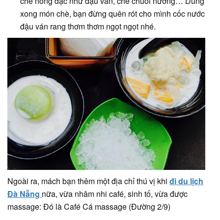
chè nóng đặc như đậu ván, chè chuối nướng… Dùng
xong món chè, bạn đừng quên rót cho mình cốc nước
đậu ván rang thơm thơm ngọt ngọt nhé.
Ngoài ra, mách bạn thêm một địa chỉ thú vị khi
đi du lịch
Đà Nẵng
nữa, vừa nhâm nhi café, sinh tố, vừa được
massage: Đó là Café Cá massage (Đường 2/9)