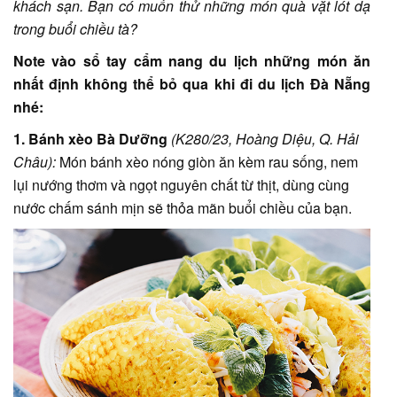
khách sạn. Bạn có muốn thử những món quà vặt lót dạ
trong buổi chiều tà?
Note vào sổ tay cẩm nang du lịch những món ăn
nhất định không thể bỏ qua khi đi du lịch Đà Nẵng
nhé:
1. Bánh xèo Bà Dưỡng
(K280/23, Hoàng Diệu, Q. Hải
Châu):
Món bánh xèo nóng giòn ăn kèm rau sống, nem
lụi nướng thơm và ngọt nguyên chất từ thịt, dùng cùng
nước chấm sánh mịn sẽ thỏa mãn buổi chiều của bạn.