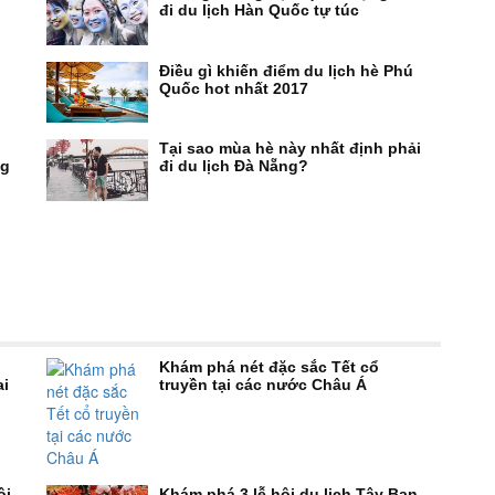
đi du lịch Hàn Quốc tự túc
Điều gì khiến điểm du lịch hè Phú
Quốc hot nhất 2017
Tại sao mùa hè này nhất định phải
ng
đi du lịch Đà Nẵng?
Khám phá nét đặc sắc Tết cổ
ai
truyền tại các nước Châu Á
ội
Khám phá 3 lễ hội du lịch Tây Ban