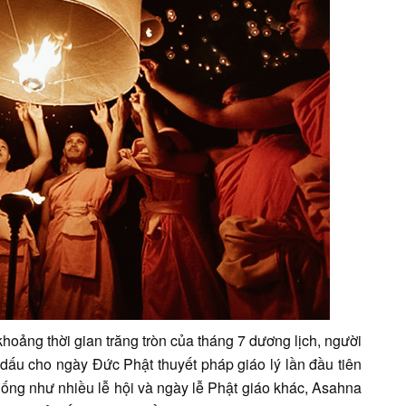
hoảng thời gian trăng tròn của tháng 7 dương lịch, người
 dấu cho ngày Đức Phật thuyết pháp giáo lý lần đầu tiên
ống như nhiều lễ hội và ngày lễ Phật giáo khác, Asahna