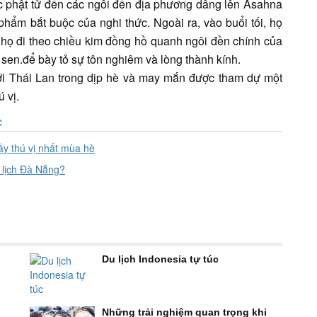
ác phật tử đến các ngôi đền địa phương dâng lên Asahna
ẩm bắt buộc của nghi thức. Ngoài ra, vào buổi tối, họ
ơi họ đi theo chiều kim đồng hồ quanh ngôi đền chính của
sen.để bày tỏ sự tôn nghiêm và lòng thành kính.
 tới Thái Lan trong dịp hè và may mắn được tham dự một
 vị.
c
ầy thú vị nhất mùa hè
u lịch Đà Nẵng?
Du lịch Indonesia tự túc
Những trải nghiệm quan trọng khi