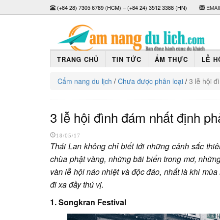
(+84 28) 7305 6789 (HCM)
–
(+84 24) 3512 3388 (HN)
EMAI
TRANG CHỦ
TIN TỨC
ẨM THỰC
LỄ H
Cẩm nang du lịch
/
Chưa được phân loại
/
3 lễ hội đ
3 lễ hội đình đám nhất định phả
18/05/17
Thái Lan không chỉ biết tới những cảnh sắc thi
chùa phật vàng, những bãi biển trong mơ, những
vàn lễ hội náo nhiệt và độc đáo, nhất là khi mù
đi xa đầy thú vị.
1. Songkran Festival