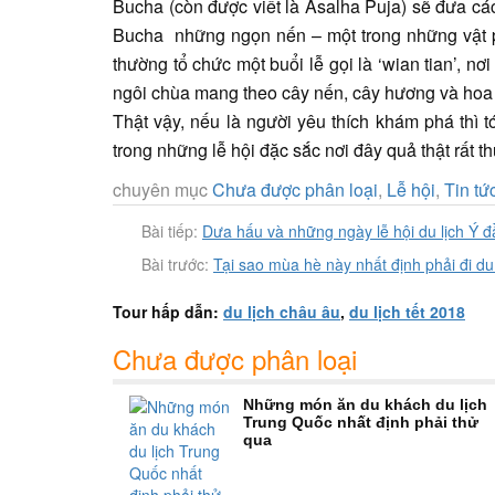
Bucha (còn được viết là Asalha Puja) sẽ đưa c
Bucha những ngọn nến – một trong những vật ph
thường tổ chức một buổi lễ gọi là ‘wian tian’, n
ngôi chùa mang theo cây nến, cây hương và hoa 
Thật vậy, nếu là người yêu thích khám phá thì
trong những lễ hội đặc sắc nơi đây quả thật rất thú
chuyên mục
Chưa được phân loại
,
Lễ hội
,
Tin tứ
Bài tiếp:
Dưa hấu và những ngày lễ hội du lịch Ý đ
Bài trước:
Tại sao mùa hè này nhất định phải đi d
Tour hấp dẫn:
du lịch châu âu
,
du lịch tết 2018
Chưa được phân loại
Những món ăn du khách du lịch
Trung Quốc nhất định phải thử
qua