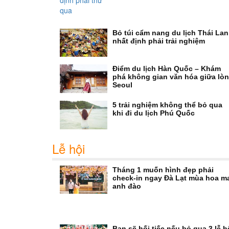
Bỏ túi cẩm nang du lịch Thái Lan
nhất định phải trải nghiệm
Điểm du lịch Hàn Quốc – Khám
phá không gian văn hóa giữa lò
Seoul
5 trải nghiệm không thể bỏ qua
khi đi du lịch Phú Quốc
Lễ hội
Tháng 1 muốn hình đẹp phải
check-in ngay Đà Lạt mùa hoa m
anh đào
Bạn sẽ hối tiếc nếu bỏ qua 3 lễ h