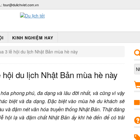
L:
tour@dulichviet.com.vn
ỘI
KINH NGHIỆM HAY
ua 3 lễ hội du lịch Nhật Bản mùa hè này
ễ hội du lịch Nhật Bản mùa hè này
hóa phong phú, đa dạng và lâu đời nhất, và cũng vì vậy
hác biệt và đa dạng. Đặc biệt vào mùa hè du khách sẽ
 màu và đậm nét văn hóa truyền thống Nhật Bản. Thật đáng
lễ hội lạ và đậm chất Nhật Bản ấy khi hè đến để có trải