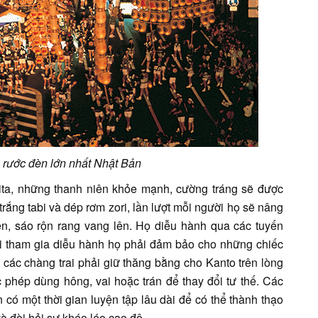
i rước đèn lớn nhất Nhật Bản
ta, những thanh niên khỏe mạnh, cường tráng sẽ được
trắng tabi và dép rơm zori, lần lượt mỗi người họ sẽ nâng
 kèn, sáo rộn rang vang lên. Họ diễu hành qua các tuyến
hi tham gia diễu hành họ phải đảm bảo cho những chiếc
o các chàng trai phải giữ thăng bằng cho Kanto trên lòng
c phép dùng hông, vai hoặc trán để thay đổi tư thế. Các
n có một thời gian luyện tập lâu dài để có thể thành thạo
à đòi hỏi sự khéo léo cao độ.