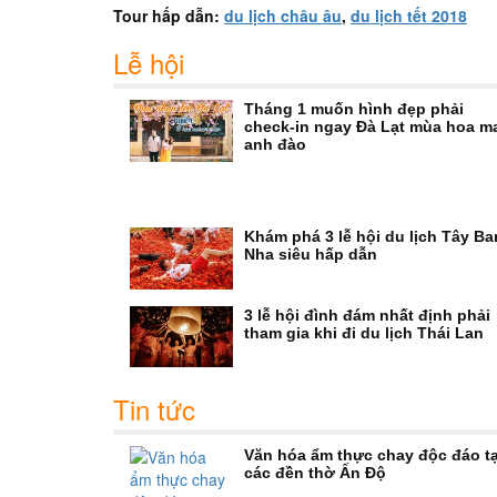
Tour hấp dẫn:
du lịch châu âu
,
du lịch tết 2018
Lễ hội
Tháng 1 muốn hình đẹp phải
check-in ngay Đà Lạt mùa hoa m
anh đào
Khám phá 3 lễ hội du lịch Tây Ba
Nha siêu hấp dẫn
3 lễ hội đình đám nhất định phải
tham gia khi đi du lịch Thái Lan
Tin tức
Văn hóa ẩm thực chay độc đáo tạ
các đền thờ Ấn Độ