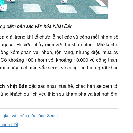
g đậm bản sắc văn hóa Nhật Bản
a giả, trong khi tổ chức lễ hội các vũ công mỗi nhóm sẽ
nagasa. Họ vừa nhảy múa vừa hô khẩu hiệu “ Makkasho
ông kém phần vui nhộn, rộn rang, những điệu múa ấy
. Có khoảng 100 nhóm với khoảng 10.000 vũ công tham
ội múa này một màu sắc riêng, vô cùng thu hút người khác
lịch Nhật Bản
đặc sắc nhất mùa hè, chắc hẳn sẽ đem tới
những khách du lịch yêu thích sự khám phá và trải nghiệm.
 gian văn hóa giữa lòng Seoul
 chưa biết