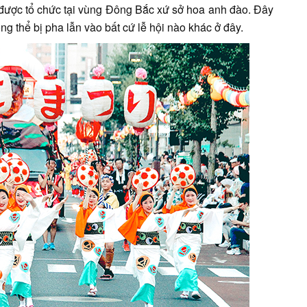
được tổ chức tại vùng Đông Bắc xứ sở hoa anh đào. Đây
g thể bị pha lẫn vào bất cứ lễ hội nào khác ở đây.