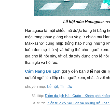
Lễ hội múa Hanagasa
man
Hanagasa là một chiếc mũ được trang trí bằng ho
mặc trang phục giống nhau và giữ chiếc mũ Ha
Makkasho” cùng nhịp trống hào hùng nhưng kh
luôn đem sự thú vị và hứng thú cho người xem
gia cho lễ hội này, tất cả đã xây dựng cho lễ h
tham gia và hò reo.
Cẩm Nang Du Lịch
gợi ý đến bạn 3
lễ hội du 
sự bất ngờ liên tiếp cho người xem, nhất là với 
chuyên mục
Lễ hội
,
Tin tức
Bài tiếp:
Điểm du lịch Hàn Quốc – Khám phá không
Bài trước:
Kiến trúc cổ Sài Gòn và những điều bạn