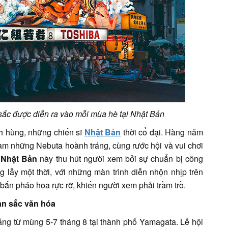
sắc được diễn ra vào mỗi mùa hè tại Nhật Bản
h hùng, những chiến sĩ
Nhật Bản
thời cổ đại. Hàng năm
làm những Nebuta hoành tráng, cùng rước hội và vui chơi
h Nhật Bản
này thu hút người xem bởi sự chuẩn bị công
lẫy một thời, với những màn trình diễn nhộn nhịp trên
bắn pháo hoa rực rỡ, khiến người xem phải trầm trồ.
ản sắc văn hóa
ảng từ mùng 5-7 tháng 8 tại thành phố Yamagata. Lễ hội