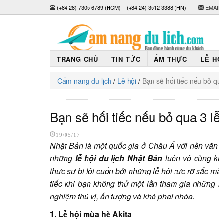
(+84 28) 7305 6789 (HCM)
–
(+84 24) 3512 3388 (HN)
EMAI
TRANG CHỦ
TIN TỨC
ẨM THỰC
LỄ H
Cẩm nang du lịch
/
Lễ hội
/
Bạn sẽ hối tiếc nếu bỏ q
Bạn sẽ hối tiếc nếu bỏ qua 3 l
19/05/17
Nhật Bản là một quốc gia ở Châu Á với nền văn 
những
lễ hội du lịch Nhật Bản
luôn vô cùng k
thực sự bị lôi cuốn bởi những lễ hội rực rỡ sắc
tiếc khi bạn không thử một lần tham gia những 
nghiệm thú vị, ấn tượng và khó phai nhòa.
1. Lễ hội mùa hè Akita