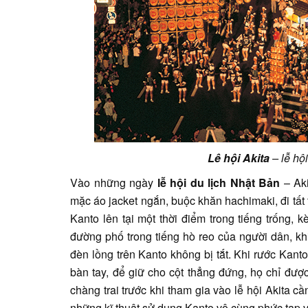
Lê hội Akita
– lễ hộ
Vào những ngày
lễ hội du lịch Nhật Bản
– Aki
mặc áo jacket ngắn, buộc khăn hachimaki, đi tất 
Kanto lên tại một thời điểm trong tiếng trống,
đường phố trong tiếng hò reo của người dân, k
đèn lồng trên Kanto không bị tắt. Khi rước Kant
bàn tay, để giữ cho cột thẳng đứng, họ chỉ đượ
chàng trai trước khi tham gia vào lễ hội Akita cầ
những kĩ thuật sử dụng Kanto vô cùng phức tạp v