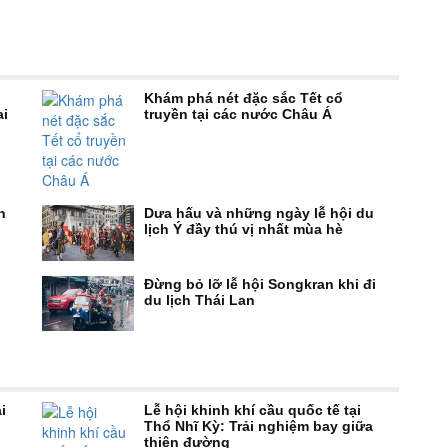
Khám phá nét đặc sắc Tết cổ
ai
truyền tại các nước Châu Á
n
Dưa hấu và những ngày lễ hội du
lịch Ý đầy thú vị nhất mùa hè
Đừng bỏ lỡ lễ hội Songkran khi đi
du lịch Thái Lan
i
Lễ hội khinh khí cầu quốc tế tại
Thổ Nhĩ Kỳ: Trải nghiệm bay giữa
thiên đường