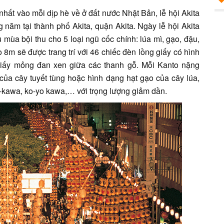
 nhất vào mỗi dịp hè về ở đất nước Nhật Bản, lễ hội Akita
 năm tại thành phố Akita, quận Akita. Ngày lễ hội Akita
mùa bội thu cho 5 loại ngũ cốc chính: lúa mì, gạo, đậu,
ao 8m sẽ được trang trí với 46 chiếc đèn lồng giấy có hình
giấy mỏng đan xen giữa các thanh gỗ. Mỗi Kanto nặng
của cây tuyết tùng hoặc hình dạng hạt gạo của cây lúa,
u-kawa, ko-yo kawa,… với trọng lượng giảm dần.