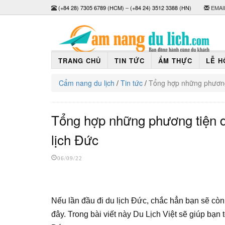
(+84 28) 7305 6789 (HCM)
–
(+84 24) 3512 3388 (HN)
EMAI
TRANG CHỦ
TIN TỨC
ẨM THỰC
LỄ H
Cẩm nang du lịch
/
Tin tức
/
Tổng hợp những phương 
Tổng hợp những phương tiện d
lịch Đức
06/09/22
Nếu lần đầu đi du lịch Đức, chắc hẳn bạn sẽ cò
đây. Trong bài viết này Du Lịch Việt sẽ giúp bạn