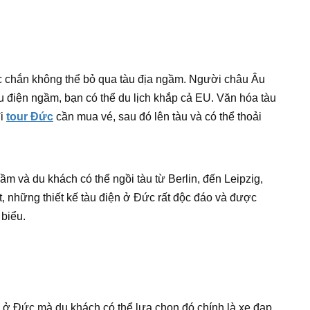
c chắn không thể bỏ qua tàu địa ngầm. Người châu Âu
u điện ngầm, bạn có thể du lịch khắp cả EU. Văn hóa tàu
đi
tour Đức
cần mua vé, sau đó lên tàu và có thể thoải
ầm và du khách có thể ngồi tàu từ Berlin, đến Leipzig,
t, những thiết kế tàu điện ở Đức rất độc đáo và được
 biểu.
 ở Đức mà du khách có thể lựa chọn đó chính là xe đạp.