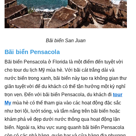
Bãi biển San Juan
Bãi biển Pensacola
Bãi biển Pensacola ở Florida là một điểm đến tuyệt vời
cho tour du lịch Mỹ mùa hè. Với bãi cát trắng dài và
nước biển trong xanh, bãi biển này tạo ra không gian thư
giãn tuyệt vời để du khách có thể tận hưởng một kỳ nghỉ
trọn vẹn. Đến với bãi biển Pensacola, du khách đi
tour
My
mùa hè có thể tham gia vào các hoạt động đặc sắc
như bơi lội, lướt sóng, và tắm nắng trên bãi biển hoặc
khám phá vẻ đẹp dưới nước thông qua hoạt động lặn
biển. Ngoài ra, khu vực xung quanh bãi biển Pensacola
còn có các nhà hàng, quán bar và cửa hàng địa phương