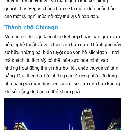
thuyền trên hồ Hoover và tham quan khu vực xung
quanh. Las Vegas chắc chắn sẽ là điểm đến hoàn hảo
cho một kỳ nghỉ mùa hè đầy thú vị và hấp dẫn.
Thành phố Chicago
Mùa hè ở Chicago là một sự kết hợp hoàn hảo giữa văn
hóa, nghệ thuật và vui chơi siêu hấp dẫn. Thành phố này
sở hữu những bãi biển tuyệt đẹp ven hồ Michigan – nơi
mà khách du lịch Mỹ có thể thỏa sức hòa mình vào
những hoạt động thú vị như bơi lội, chèo thuyền và tắm
nắng. Dọc theo bờ hồ, những con đường phố sôi động,
nhà hàng và quán bar cực kỳ sặc sỡ, tạo nên bầu không
khí sôi động để bạn có thể khám phá.