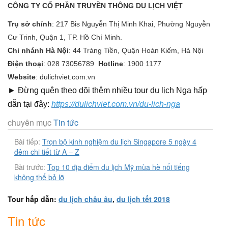
CÔNG TY CỔ PHẦN TRUYỀN THÔNG DU LỊCH VIỆT
Trụ sở chính
:
217 Bis Nguyễn Thị Minh Khai, Phường Nguyễn
Cư Trinh, Quận 1, TP. Hồ Chí Minh.
Chi nhánh Hà Nội
:
44 Tràng Tiền, Quận Hoàn Kiếm, Hà Nội
Điện thoại
:
028 73056789
Hotline
:
1900 1177
Website
:
dulichviet.com.vn
► Đừng quên theo dõi thêm nhiều tour du lịch Nga hấp
dẫn tại đây:
https://dulichviet.com.vn/du-lich-nga
chuyên mục
Tin tức
Bài tiếp:
Trọn bộ kinh nghiệm du lịch Singapore 5 ngày 4
đêm chi tiết từ A – Z
Bài trước:
Top 10 địa điểm du lịch Mỹ mùa hè nổi tiếng
không thể bỏ lỡ
Tour hấp dẫn:
du lịch châu âu
,
du lịch tết 2018
Tin tức