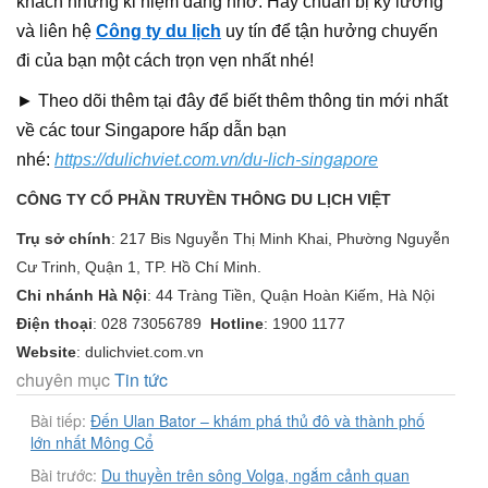
khách những kỉ niệm đáng nhớ. Hãy chuẩn bị kỹ lưỡng
và liên hệ
Công ty du lịch
uy tín để tận hưởng chuyến
đi của bạn một cách trọn vẹn nhất nhé!
► Theo dõi thêm tại đây để biết thêm thông tin mới nhất
về các tour Singapore hấp dẫn bạn
nhé:
https://dulichviet.com.vn/du-lich-singapore
CÔNG TY CỔ PHẦN TRUYỀN THÔNG DU LỊCH VIỆT
Trụ sở chính
:
217 Bis Nguyễn Thị Minh Khai, Phường Nguyễn
Cư Trinh, Quận 1, TP. Hồ Chí Minh.
Chi nhánh Hà Nội
:
44 Tràng Tiền, Quận Hoàn Kiếm, Hà Nội
Điện thoại
:
028 73056789
Hotline
:
1900 1177
Website
:
dulichviet.com.vn
chuyên mục
Tin tức
Bài tiếp:
Đến Ulan Bator – khám phá thủ đô và thành phố
lớn nhất Mông Cổ
Bài trước:
Du thuyền trên sông Volga, ngắm cảnh quan